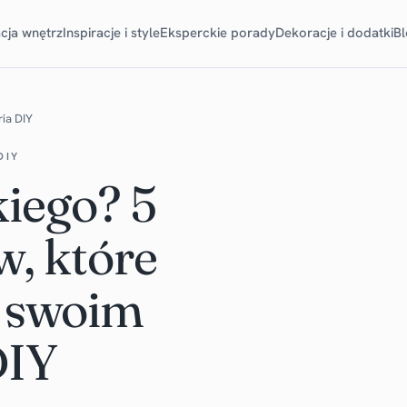
cja wnętrz
Inspiracje i style
Eksperckie porady
Dekoracje i dodatki
B
ria DIY
DIY
kiego? 5
w, które
w swoim
DIY