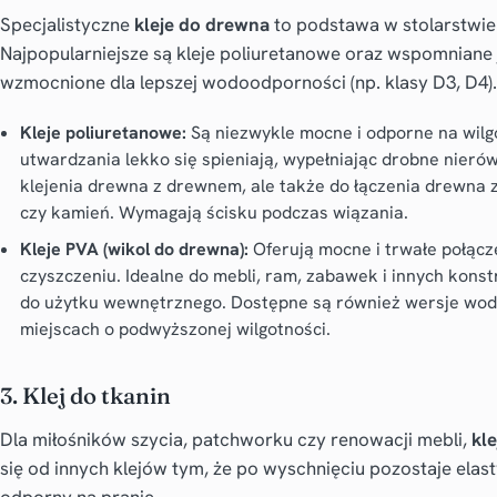
Specjalistyczne
kleje do drewna
to podstawa w stolarstwie
Najpopularniejsze są kleje poliuretanowe oraz wspomniane ju
wzmocnione dla lepszej wodoodporności (np. klasy D3, D4).
Kleje poliuretanowe:
Są niezwykle mocne i odporne na wilg
utwardzania lekko się spieniają, wypełniając drobne nieró
klejenia drewna z drewnem, ale także do łączenia drewna z
czy kamień. Wymagają ścisku podczas wiązania.
Kleje PVA (wikol do drewna):
Oferują mocne i trwałe połączen
czyszczeniu. Idealne do mebli, ram, zabawek i innych kons
do użytku wewnętrznego. Dostępne są również wersje wod
miejscach o podwyższonej wilgotności.
3. Klej do tkanin
Dla miłośników szycia, patchworku czy renowacji mebli,
kle
się od innych klejów tym, że po wyschnięciu pozostaje elasty
odporny na pranie.