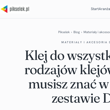
Start
Aranża
Pikselek
›
Blog
›
Materiały i akceso
MATERIAŁY I AKCESORIA 
Klej do wszyst
rodzajów klejó
musisz znać 
zestawie 