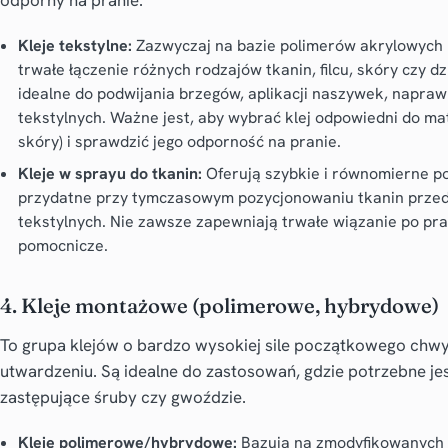
Kleje tekstylne:
Zazwyczaj na bazie polimerów akrylowych 
trwałe łączenie różnych rodzajów tkanin, filcu, skóry czy dz
idealne do podwijania brzegów, aplikacji naszywek, naprawi
tekstylnych. Ważne jest, aby wybrać klej odpowiedni do mate
skóry) i sprawdzić jego odporność na pranie.
Kleje w sprayu do tkanin:
Oferują szybkie i równomierne pok
przydatne przy tymczasowym pozycjonowaniu tkanin przed 
tekstylnych. Nie zawsze zapewniają trwałe wiązanie po prani
pomocnicze.
4. Kleje montażowe (polimerowe, hybrydowe)
To grupa klejów o bardzo wysokiej sile początkowego chwy
utwardzeniu. Są idealne do zastosowań, gdzie potrzebne jes
zastępujące śruby czy gwoździe.
Kleje polimerowe/hybrydowe:
Bazują na zmodyfikowanych p