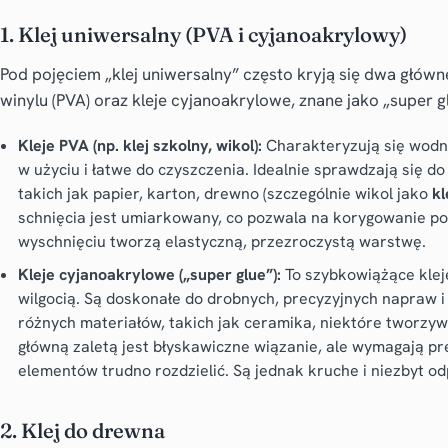
1. Klej uniwersalny (PVA i cyjanoakrylowy)
Pod pojęciem „klej uniwersalny” często kryją się dwa główne
winylu (PVA) oraz kleje cyjanoakrylowe, znane jako „super g
Kleje PVA (np. klej szkolny, wikol):
Charakteryzują się wodną
w użyciu i łatwe do czyszczenia. Idealnie sprawdzają się d
takich jak papier, karton, drewno (szczególnie wikol jako
kl
schnięcia jest umiarkowany, co pozwala na korygowanie po
wyschnięciu tworzą elastyczną, przezroczystą warstwę.
Kleje cyjanoakrylowe („super glue”):
To szybkowiążące kleje
wilgocią. Są doskonałe do drobnych, precyzyjnych napraw i
różnych materiałów, takich jak ceramika, niektóre tworzyw
główną zaletą jest błyskawiczne wiązanie, ale wymagają pr
elementów trudno rozdzielić. Są jednak kruche i niezbyt od
2. Klej do drewna