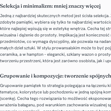
Selekcja i minimalizm: mniej znaczy więcej
Jedną z najbardziej skutecznych metod jest ścisła selekcj
zdobyte pamiątki, wybiera się tylko te najbardziej wartości
które najlepiej wpisują się w estetykę wnętrza. Cecha tej 
wizualna i dążenie do prostoty. Implikacją jest koniecznoś
przedmiotów, co wymaga dyscypliny, ale pozwala na nada
małych dzieł sztuki. W stylu prowansalskim może to być p
ceramika, a w hampton – elegancki, szklany wazon o prostych
tworzeniu przestrzeni, która jest zarówno osobista, jak i 
Grupowanie i kompozycje: tworzenie spójnych 
Grupowanie pamiątek to strategia polegająca na łączeniu 
tematyce, kolorystyce lub pochodzeniu w jedną spójną kom
(scenkę). Cecha tego rozwiązania to możliwość eksponowan
wrażenia bałaganu, pod warunkiem zachowania wizualnej spó