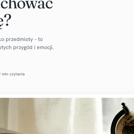
achować
ę?
ko przedmioty – to
ych przygód i emocji.
 min czytania