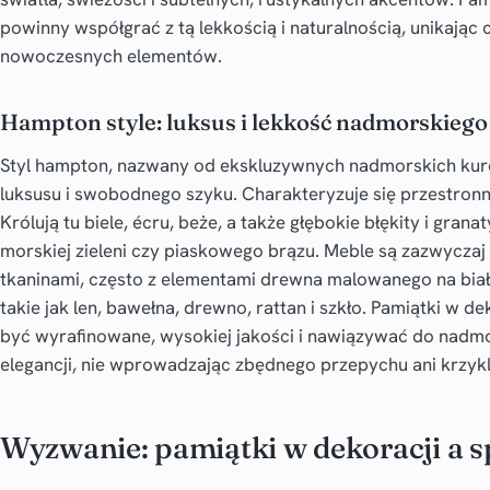
powinny współgrać z tą lekkością i naturalnością, unikając 
nowoczesnych elementów.
Hampton style: luksus i lekkość nadmorskiego
Styl hampton, nazwany od ekskluzywnych nadmorskich kuro
luksusu i swobodnego szyku. Charakteryzuje się przestronno
Królują tu biele, écru, beże, a także głębokie błękity i gra
morskiej zieleni czy piaskowego brązu. Meble są zazwyczaj
tkaninami, często z elementami drewna malowanego na biało
takie jak len, bawełna, drewno, rattan i szkło. Pamiątki w 
być wyrafinowane, wysokiej jakości i nawiązywać do nadmo
elegancji, nie wprowadzając zbędnego przepychu ani krzyk
Wyzwanie: pamiątki w dekoracji a 