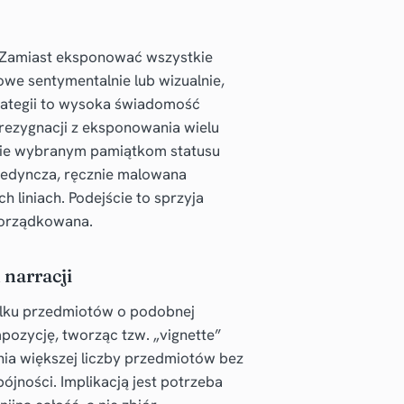
a. Zamiast eksponować wszystkie
owe sentymentalnie lub wizualnie,
strategii to wysoka świadomość
ć rezygnacji z eksponowania wielu
nie wybranym pamiątkom statusu
ojedyncza, ręcznie malowana
 liniach. Podejście to sprzyja
uporządkowana.
narracji
kilku przedmiotów o podobnej
pozycję, tworząc tzw. „vignette”
ia większej liczby przedmiotów bez
jności. Implikacją jest potrzeba