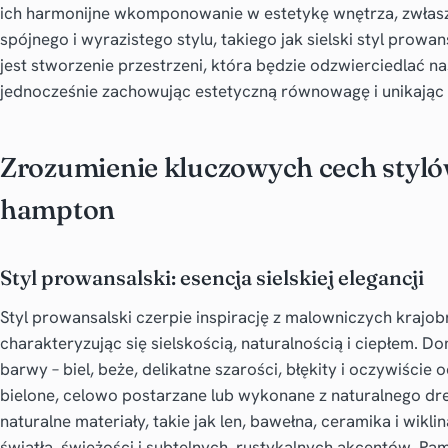
ich harmonijne wkomponowanie w estetykę wnętrza, zwłas
spójnego i wyrazistego stylu, takiego jak sielski styl prow
jest stworzenie przestrzeni, która będzie odzwierciedlać na
jednocześnie zachowując estetyczną równowagę i unikając
Zrozumienie kluczowych cech stylów
hampton
Styl prowansalski: esencja sielskiej elegancji
Styl prowansalski czerpie inspirację z malowniczych krajob
charakteryzując się sielskością, naturalnością i ciepłem. D
barwy – biel, beże, delikatne szarości, błękity i oczywiście
bielone, celowo postarzane lub wykonane z naturalnego d
naturalne materiały, takie jak len, bawełna, ceramika i wikl
światła, świeżości i subtelnych, rustykalnych akcentów. Pam