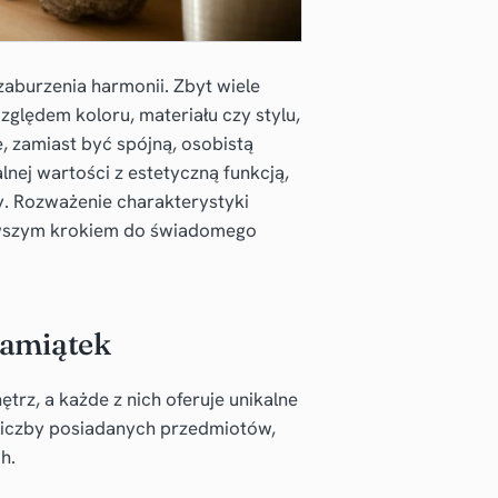
aburzenia harmonii. Zbyt wiele
ględem koloru, materiału czy stylu,
, zamiast być spójną, osobistą
lnej wartości z estetyczną funkcją,
ły. Rozważenie charakterystyki
erwszym krokiem do świadomego
pamiątek
ętrz, a każde z nich oferuje unikalne
d liczby posiadanych przedmiotów,
h.