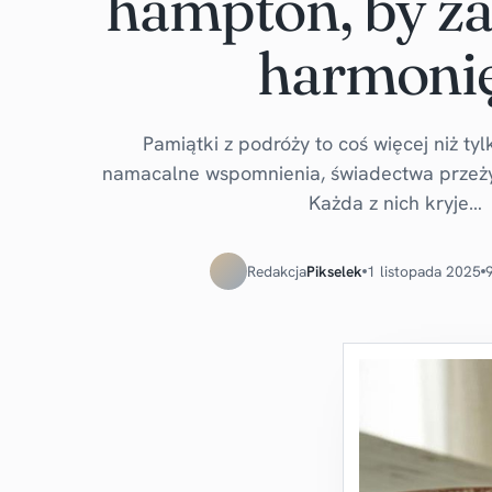
hampton, by z
harmoni
Pamiątki z podróży to coś więcej niż tyl
namacalne wspomnienia, świadectwa przeżyt
Każda z nich kryje…
Redakcja
Pikselek
1 listopada 2025
9