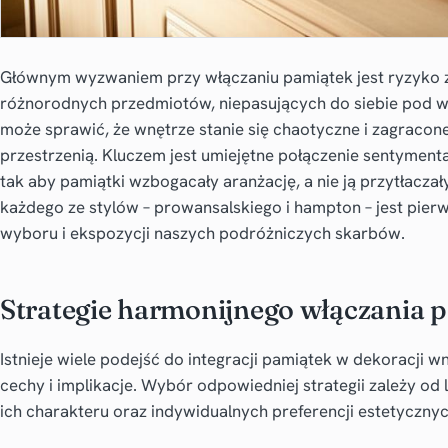
Głównym wyzwaniem przy włączaniu pamiątek jest ryzyko z
różnorodnych przedmiotów, niepasujących do siebie pod wz
może sprawić, że wnętrze stanie się chaotyczne i zagracone
przestrzenią. Kluczem jest umiejętne połączenie sentymenta
tak aby pamiątki wzbogacały aranżację, a nie ją przytłacza
każdego ze stylów – prowansalskiego i hampton – jest pi
wyboru i ekspozycji naszych podróżniczych skarbów.
Strategie harmonijnego włączania 
Istnieje wiele podejść do integracji pamiątek w dekoracji wn
cechy i implikacje. Wybór odpowiedniej strategii zależy o
ich charakteru oraz indywidualnych preferencji estetycznyc