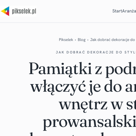
Start
Aranża
Pikselek
›
Blog
›
Jak dobrać dekoracje do 
JAK DOBRAĆ DEKORACJE DO STY
Pamiątki z podr
włączyć je do a
wnętrz w s
prowansalsk