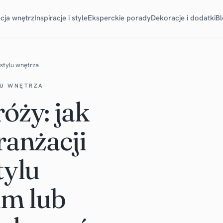
cja wnętrz
Inspiracje i style
Eksperckie porady
Dekoracje i dodatki
B
stylu wnętrza
LU WNĘTRZA
óży: jak
ranżacji
tylu
im lub