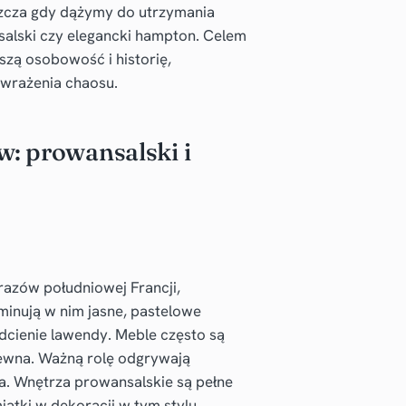
zcza gdy dążymy do utrzymania
ansalski czy elegancki hampton. Celem
szą osobowość i historię,
 wrażenia chaosu.
: prowansalski i
razów południowej Francji,
ominują w nim jasne, pastelowe
 odcienie lawendy. Meble często są
rewna. Ważną rolę odgrywają
ina. Wnętrza prowansalskie są pełne
iątki w dekoracji w tym stylu