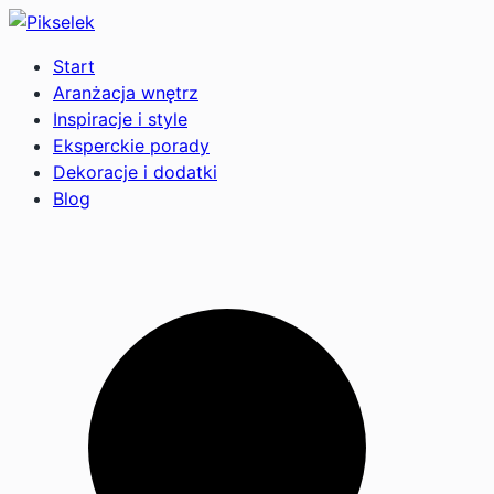
Start
Aranżacja wnętrz
Inspiracje i style
Eksperckie porady
Dekoracje i dodatki
Blog