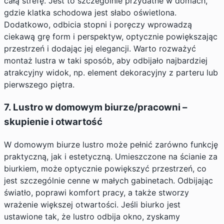
całą strefę. Jest to szczególnie przydatne w domach,
gdzie klatka schodowa jest słabo oświetlona.
Dodatkowo, odbicia stopni i poręczy wprowadzą
ciekawą grę form i perspektyw, optycznie powiększając
przestrzeń i dodając jej elegancji. Warto rozważyć
montaż lustra w taki sposób, aby odbijało najbardziej
atrakcyjny widok, np. element dekoracyjny z parteru lub
pierwszego piętra.
7. Lustro w domowym biurze/pracowni –
skupienie i otwartość
W domowym biurze lustro może pełnić zarówno funkcję
praktyczną, jak i estetyczną. Umieszczone na ścianie za
biurkiem, może optycznie powiększyć przestrzeń, co
jest szczególnie cenne w małych gabinetach. Odbijając
światło, poprawi komfort pracy, a także stworzy
wrażenie większej otwartości. Jeśli biurko jest
ustawione tak, że lustro odbija okno, zyskamy