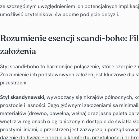
ze szczególnym uwzględnieniem ich potencjalnych implikacj
umożliwić czytelnikowi świadome podjęcie decyzji.
Rozumienie esencji scandi-boho: Fil
założenia
Styl scandi-boho to harmonijne połączenie, które czerpie z
Zrozumienie ich podstawowych założeń jest kluczowe dla st
przestrzeni.
Styl skandynawski
, wywodzący się z krajów północnych, ko
prostocie i jasności. Jego głównymi założeniami są minimal
materiałów (drewno, bawełna, wełna) oraz jasna paleta barw
wnętrz w regionach o ograniczonym dostępie do światła sł
prostymi liniami, a przestrzeń jest zazwyczaj uporządkowan
dążenie do hygge – poczucia komfortu, przytulności i dob