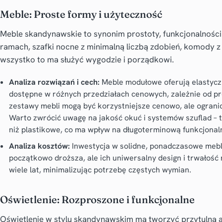
Meble: Proste formy i użyteczność
Meble skandynawskie to synonim prostoty, funkcjonalności 
ramach, szafki nocne z minimalną liczbą zdobień, komody 
wszystko to ma służyć wygodzie i porządkowi.
Analiza rozwiązań i cech:
Meble modułowe oferują elastyczn
dostępne w różnych przedziałach cenowych, zależnie od p
zestawy mebli mogą być korzystniejsze cenowo, ale ogranic
Warto zwrócić uwagę na jakość okuć i systemów szuflad – 
niż plastikowe, co ma wpływ na długoterminową funkcjonal
Analiza kosztów:
Inwestycja w solidne, ponadczasowe meb
początkowo droższa, ale ich uniwersalny design i trwałość
wiele lat, minimalizując potrzebę częstych wymian.
Oświetlenie: Rozproszone i funkcjonalne
Oświetlenie w stylu skandynawskim ma tworzyć przytulną a