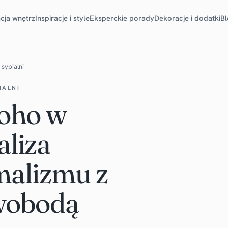
cja wnętrz
Inspiracje i style
Eksperckie porady
Dekoracje i dodatki
B
sypialni
IALNI
boho w
aliza
malizmu z
swobodą