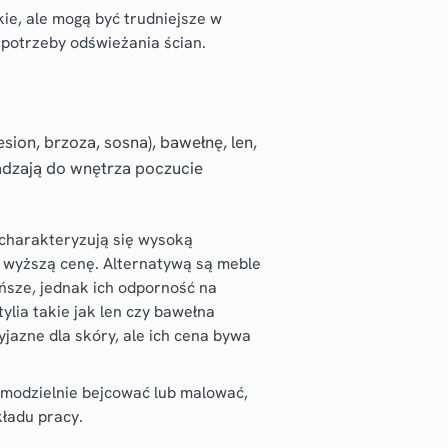
ie, ale mogą być trudniejsze w
 potrzeby odświeżania ścian.
sion, brzoza, sosna), bawełnę, len,
adzają do wnętrza poczucie
charakteryzują się wysoką
h wyższą cenę. Alternatywą są meble
tańsze, jednak ich odporność na
lia takie jak len czy bawełna
yjazne dla skóry, ale ich cena bywa
odzielnie bejcować lub malować,
ładu pracy.