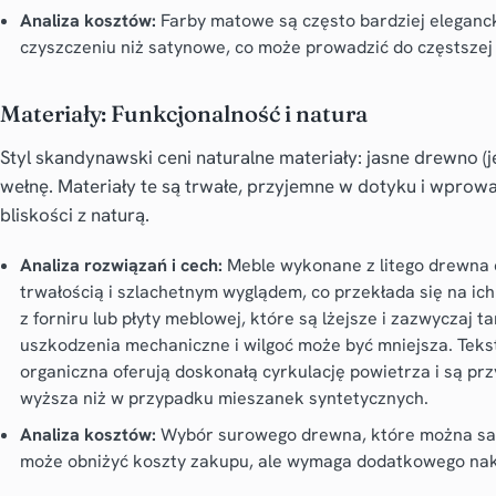
Analiza kosztów:
Farby matowe są często bardziej eleganck
czyszczeniu niż satynowe, co może prowadzić do częstszej
Materiały: Funkcjonalność i natura
Styl skandynawski ceni naturalne materiały: jasne drewno (je
wełnę. Materiały te są trwałe, przyjemne w dotyku i wprow
bliskości z naturą.
Analiza rozwiązań i cech:
Meble wykonane z litego drewna 
trwałością i szlachetnym wyglądem, co przekłada się na ic
z forniru lub płyty meblowej, które są lżejsze i zazwyczaj 
uszkodzenia mechaniczne i wilgoć może być mniejsza. Teksty
organiczna oferują doskonałą cyrkulację powietrza i są prz
wyższa niż w przypadku mieszanek syntetycznych.
Analiza kosztów:
Wybór surowego drewna, które można sam
może obniżyć koszty zakupu, ale wymaga dodatkowego nak