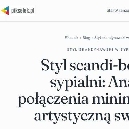
Start
Aranża
Pikselek
›
Blog
›
Styl skandynawski w 
STYL SKANDYNAWSKI W SYP
Styl scandi-
sypialni: An
połączenia mini
artystyczną 