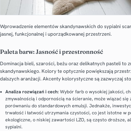
Wprowadzenie elementów skandynawskich do sypialni scan
jasnej, funkcjonalnej i uporządkowanej przestrzeni.
Paleta barw: Jasność i przestronność
Dominacja bieli, szarości, beżu oraz delikatnych pasteli to
skandynawskiego. Kolory te optycznie powiększają przestrze
dalszych aranżacji. Akcenty kolorystyczne są zazwyczaj st
Analiza rozwiązań i cech:
Wybór farb o wysokiej jakości, c
zmywalnością i odpornością na ścieranie, może wiązać s
porównaniu do standardowych emulsji. Jednakże, inwestycj
trwałość i łatwość utrzymania czystości, co jest istotne w
ekologiczne, o niskiej zawartości LZO, są często droższe, a
sypialni.