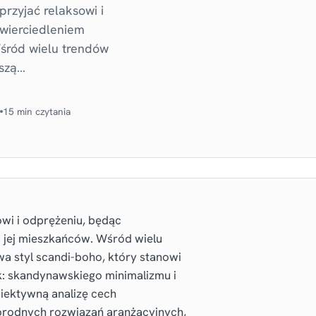
przyjać relaksowi i
wierciedleniem
Wśród wielu trendów
kszą…
15 min czytania
owi i odprężeniu, będąc
 jej mieszkańców. Wśród wielu
a styl scandi-boho, który stanowi
k: skandynawskiego minimalizmu i
biektywną analizę cech
orodnych rozwiązań aranżacyjnych,