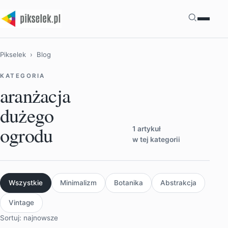
Szukaj
Pikselek
› Blog
KATEGORIA
aranżacja
dużego
ogrodu
1 artykuł
w tej kategorii
Wszystkie
Minimalizm
Botanika
Abstrakcja
Vintage
Sortuj: najnowsze