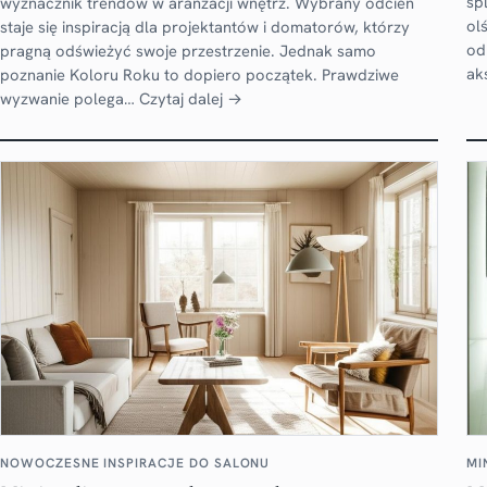
sp
wyznacznik trendów w aranżacji wnętrz. Wybrany odcień
ol
staje się inspiracją dla projektantów i domatorów, którzy
od
pragną odświeżyć swoje przestrzenie. Jednak samo
ak
poznanie Koloru Roku to dopiero początek. Prawdziwe
wyzwanie polega…
Czytaj dalej →
NOWOCZESNE INSPIRACJE DO SALONU
MI