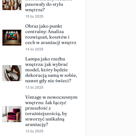
pasowały do stylu
wnętrza?
15 lis 2025
Obraz jako punkt
centralny: Analiza
rozwiązań, kosztów i
cech w aranżacji wnętrz
14 lis 2025
Lampa jako rzeźba
wnętrza: jak wybrać
model, który będzie
dekoracją samą w sobie,
nawet gdy nie świeci?
13 lis 2025
Vintage w nowoczesnym
wnętrzu: Jak łączyć
przeszłość z
teraźniejszością, by
stworzyć unikalną
aranżację?
13 lis 2025