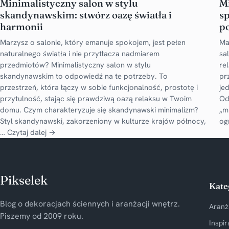
Minimalistyczny salon w stylu
Mi
skandynawskim: stwórz oazę światła i
s
harmonii
po
Marzysz o salonie, który emanuje spokojem, jest pełen
Ma
naturalnego światła i nie przytłacza nadmiarem
sa
przedmiotów? Minimalistyczny salon w stylu
re
skandynawskim to odpowiedź na te potrzeby. To
pr
przestrzeń, która łączy w sobie funkcjonalność, prostotę i
je
przytulność, stając się prawdziwą oazą relaksu w Twoim
Od
domu. Czym charakteryzuje się skandynawski minimalizm?
„m
Styl skandynawski, zakorzeniony w kulturze krajów północy,
og
…
Czytaj dalej →
Pikselek
Kate
Blog o dekoracjach ściennych i aranżacji wnętrz.
Aranż
Piszemy od 2009 roku.
Inspir