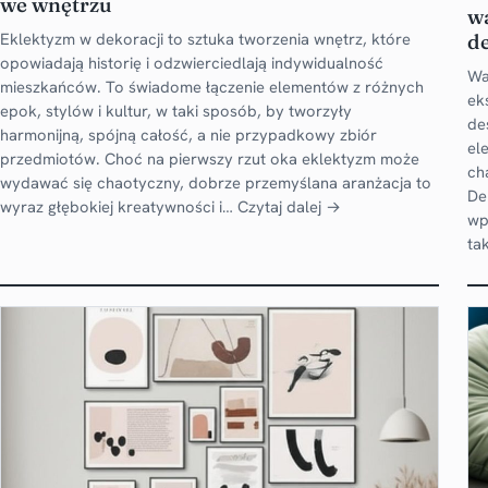
we wnętrzu
w
Eklektyzm w dekoracji to sztuka tworzenia wnętrz, które
de
opowiadają historię i odzwierciedlają indywidualność
Wa
mieszkańców. To świadome łączenie elementów z różnych
ek
epok, stylów i kultur, w taki sposób, by tworzyły
de
harmonijną, spójną całość, a nie przypadkowy zbiór
el
przedmiotów. Choć na pierwszy rzut oka eklektyzm może
ch
wydawać się chaotyczny, dobrze przemyślana aranżacja to
De
wyraz głębokiej kreatywności i…
Czytaj dalej →
wp
ta