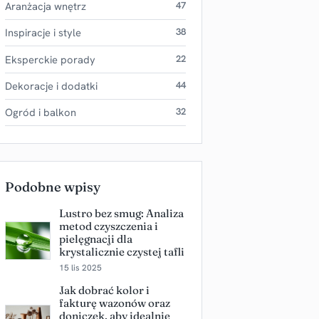
Aranżacja wnętrz
47
Inspiracje i style
38
Eksperckie porady
22
Dekoracje i dodatki
44
Ogród i balkon
32
Podobne wpisy
Lustro bez smug: Analiza
metod czyszczenia i
pielęgnacji dla
krystalicznie czystej tafli
15 lis 2025
Jak dobrać kolor i
fakturę wazonów oraz
doniczek, aby idealnie