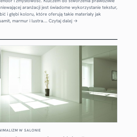
lendor i zmysłowość. Kluczem do stworzenia prawdziwie
śniewającej aranżacji jest świadome wykorzystanie tekstur,
bić i głębi koloru, które oferują takie materiały jak
samit, marmur i lustra.…
Czytaj dalej →
NIMALIZM W SALONIE