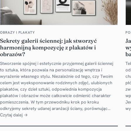
OBRAZY I PLAKATY
PO
Sekrety galerii ściennej: jak stworzyć
Ja
harmonijną kompozycję z plakatów i
wy
obrazów?
ba
Stworzenie spójnej i estetycznie przyjemnej galerii ściennej
Te
to sztuka, która pozwala na personalizację wnętrza i
od
wyrażenie własnego stylu. Niezależnie od tego, czy Twoim
ch
celem jest wyeksponowanie rodzinnych zdjęć, ulubionych
pł
plakatów, czy dzieł sztuki, odpowiednia kompozycja
zw
plakatów i obrazów może całkowicie odmienić charakter
wp
pomieszczenia. W tym przewodniku krok po kroku
Je
odkryjemy sekrety udanej aranżacji ściany, porównując…
wy
Czytaj dalej →