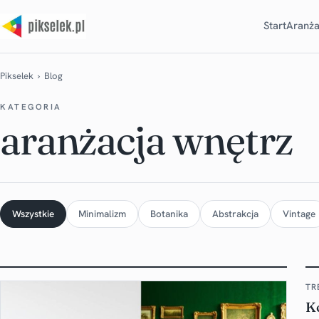
Start
Aranża
Pikselek
› Blog
KATEGORIA
aranżacja wnętrz
Wszystkie
Minimalizm
Botanika
Abstrakcja
Vintage
TR
Ko