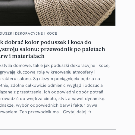
DUSZKI DEKORACYJNE I KOCE
k dobrać kolor poduszek i koca do
stroju salonu: przewodnik po paletach
rw i materiałach
kstylia domowe, takie jak poduszki dekoracyjne i koce,
grywają kluczową rolę w kreowaniu atmosfery i
arakteru salonu. Są niczym pociągnięcia pędzla na
ótnie, zdolne całkowicie odmienić wygląd i odczucia
iązane z przestrzenią. Ich odpowiedni dobór potrafi
rowadzić do wnętrza ciepło, styl, a nawet dynamikę.
dnakże, wybór odpowiednich barw i faktur bywa
zwaniem. Ten przewodnik ma…
Czytaj dalej →