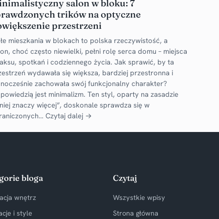
nimalistyczny salon w bloku: 7
prawdzonych trików na optyczne
większenie przestrzeni
łe mieszkania w blokach to polska rzeczywistość, a
lon, choć często niewielki, pełni rolę serca domu – miejsca
laksu, spotkań i codziennego życia. Jak sprawić, by ta
zestrzeń wydawała się większa, bardziej przestronna i
dnocześnie zachowała swój funkcjonalny charakter?
powiedzią jest minimalizm. Ten styl, oparty na zasadzie
niej znaczy więcej”, doskonale sprawdza się w
raniczonych…
Czytaj dalej →
gorie bloga
Czytaj
acja wnętrz
Wszystkie wpisy
acje i style
Strona główna