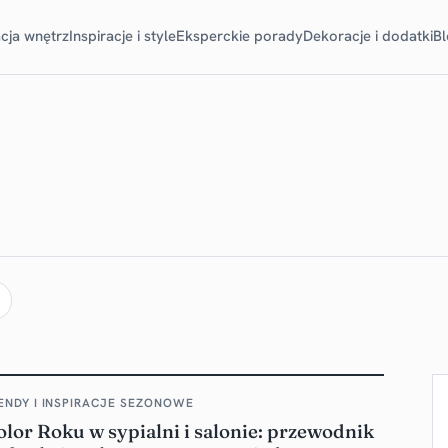
cja wnętrz
Inspiracje i style
Eksperckie porady
Dekoracje i dodatki
B
ENDY I INSPIRACJE SEZONOWE
lor Roku w sypialni i salonie: przewodnik