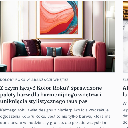
KOLORY ROKU W ARANŻACJI WNĘTRZ
EL
Z czym łączyć Kolor Roku? Sprawdzone
A
palety barw dla harmonijnego wnętrza i
lu
uniknięcia stylistycznego faux pas
Wn
wy
Każdego roku świat designu z niecierpliwością wyczekuje
da
ogłoszenia Koloru Roku. Jest to nie tylko barwa, która ma
do
dominować w modzie czy grafice, ale przede wszystkim