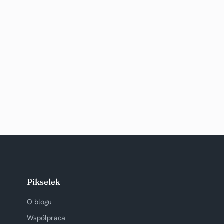
Pikselek
O blogu
Współpraca