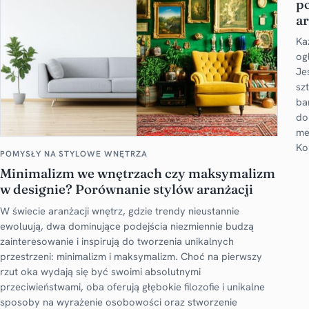
p
ar
Ka
og
Je
sz
ba
do
me
Ko
POMYSŁY NA STYLOWE WNĘTRZA
Minimalizm we wnętrzach czy maksymalizm
w designie? Porównanie stylów aranżacji
W świecie aranżacji wnętrz, gdzie trendy nieustannie
ewoluują, dwa dominujące podejścia niezmiennie budzą
zainteresowanie i inspirują do tworzenia unikalnych
przestrzeni: minimalizm i maksymalizm. Choć na pierwszy
rzut oka wydają się być swoimi absolutnymi
przeciwieństwami, oba oferują głębokie filozofie i unikalne
sposoby na wyrażenie osobowości oraz stworzenie