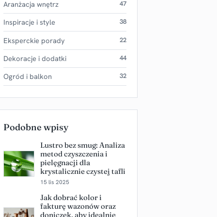
Aranżacja wnętrz
47
Inspiracje i style
38
Eksperckie porady
22
Dekoracje i dodatki
44
Ogród i balkon
32
Podobne wpisy
Lustro bez smug: Analiza
metod czyszczenia i
pielęgnacji dla
krystalicznie czystej tafli
15 lis 2025
Jak dobrać kolor i
fakturę wazonów oraz
doniczek, aby idealnie