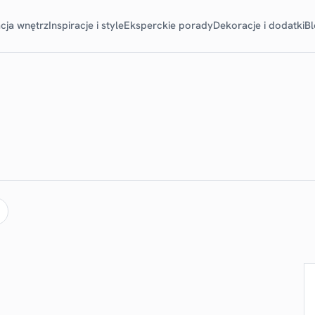
cja wnętrz
Inspiracje i style
Eksperckie porady
Dekoracje i dodatki
B