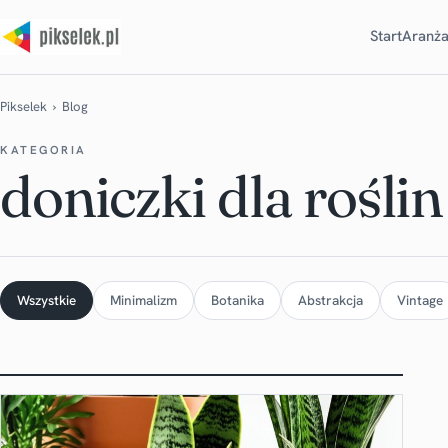
Start
Aranża
Pikselek
› Blog
KATEGORIA
doniczki dla roślin
Wszystkie
Minimalizm
Botanika
Abstrakcja
Vintage