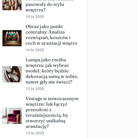
pasowały do stylu
wnętrza?
15 lis 2025
Obraz jako punkt
centralny: Analiza
rozwiązań, kosztów i
cech w aranżacji wnętrz
14 lis 2025
Lampa jako rzeźba
wnętrza: jak wybrać
model, który będzie
dekoracją samą w sobie,
nawet gdy nie świeci?
13 lis 2025
Vintage w nowoczesnym
wnętrzu: Jak łączyć
przeszłość z
teraźniejszością, by
stworzyć unikalną
aranżację?
13 lis 2025