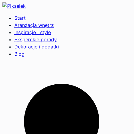
Start
Aranżacja wnętrz
Inspiracje i style
Eksperckie porady
Dekoracje i dodatki
Blog