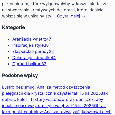
przedmiotom, które wylądowałyby w koszu, ale także
na stworzenie kreatywnych dekoracji, które idealnie
wpiszą się w unikalny styl…
Czytaj dalej →
Kategorie
Aranżacja wnętrz
47
Inspiracje i style
38
Eksperckie porady
22
Dekoracje i dodatki
44
Ogród i balkon
32
Podobne wpisy
Lustro bez smug: Analiza metod czyszczenia i
pielęgnacji dla krystalicznie czystej tafli
15 lis 2025
Jak
dobrać kolor i fakturę wazonów oraz doniczek, aby
idealnie pasowały do stylu wnętrza?
15 lis 2025
Obraz
jako punkt centralny: Analiza rozwiązań, kosztów i cech