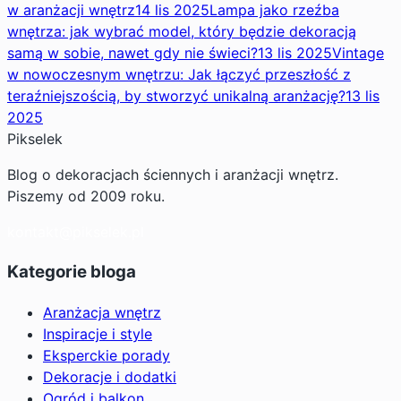
w aranżacji wnętrz
14 lis 2025
Lampa jako rzeźba
wnętrza: jak wybrać model, który będzie dekoracją
samą w sobie, nawet gdy nie świeci?
13 lis 2025
Vintage
w nowoczesnym wnętrzu: Jak łączyć przeszłość z
teraźniejszością, by stworzyć unikalną aranżację?
13 lis
2025
Pikselek
Blog o dekoracjach ściennych i aranżacji wnętrz.
Piszemy od 2009 roku.
kontakt@pikselek.pl
Kategorie bloga
Aranżacja wnętrz
Inspiracje i style
Eksperckie porady
Dekoracje i dodatki
Ogród i balkon