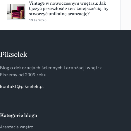
Vintage w nowoczesnym wnętrzu: Jak
łączyć przeszłość z teraźniejszością, by
stworzyć unikalną aranżację?
13 lis 2025
Pikselek
Blog o dekoracjach ściennych i aranżacji wnętrz.
Piszemy od 2009 roku.
kontakt@pikselek.pl
Kategorie bloga
Aranżacja wnętrz