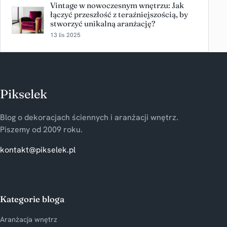
Vintage w nowoczesnym wnętrzu: Jak
łączyć przeszłość z teraźniejszością, by
stworzyć unikalną aranżację?
13 lis 2025
Pikselek
Blog o dekoracjach ściennych i aranżacji wnętrz.
Piszemy od 2009 roku.
kontakt@pikselek.pl
Kategorie bloga
Aranżacja wnętrz