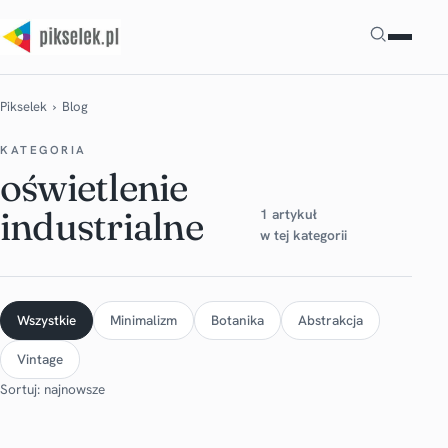
Szukaj
Pikselek
› Blog
KATEGORIA
oświetlenie
industrialne
1 artykuł
w tej kategorii
Wszystkie
Minimalizm
Botanika
Abstrakcja
Vintage
Sortuj: najnowsze