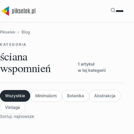
Szukaj
Pikselek
› Blog
KATEGORIA
ściana
wspomnień
1 artykuł
w tej kategorii
Wszystkie
Minimalizm
Botanika
Abstrakcja
Vintage
Sortuj: najnowsze