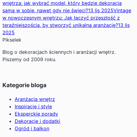
wnętrza: jak wybrać model, który będzie dekoracją
samą w sobie, nawet gdy nie świeci?
13 lis 2025
Vintage
w nowoczesnym wnętrzu: Jak łączyć przeszłość z
teraźniejszością, by stworzyć unikalną aranżację?
13 lis
2025
Pikselek
Blog o dekoracjach ściennych i aranżacji wnętrz.
Piszemy od 2009 roku.
kontakt@pikselek.pl
Kategorie bloga
Aranżacja wnętrz
Inspiracje i style
Eksperckie porady
Dekoracje i dodatki
Ogród i balkon