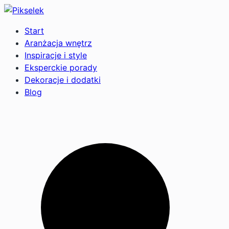
Start
Aranżacja wnętrz
Inspiracje i style
Eksperckie porady
Dekoracje i dodatki
Blog