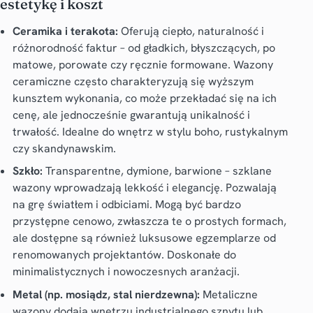
estetykę i koszt
Ceramika i terakota:
Oferują ciepło, naturalność i
różnorodność faktur – od gładkich, błyszczących, po
matowe, porowate czy ręcznie formowane. Wazony
ceramiczne często charakteryzują się wyższym
kunsztem wykonania, co może przekładać się na ich
cenę, ale jednocześnie gwarantują unikalność i
trwałość. Idealne do wnętrz w stylu boho, rustykalnym
czy skandynawskim.
Szkło:
Transparentne, dymione, barwione – szklane
wazony wprowadzają lekkość i elegancję. Pozwalają
na grę światłem i odbiciami. Mogą być bardzo
przystępne cenowo, zwłaszcza te o prostych formach,
ale dostępne są również luksusowe egzemplarze od
renomowanych projektantów. Doskonałe do
minimalistycznych i nowoczesnych aranżacji.
Metal (np. mosiądz, stal nierdzewna):
Metaliczne
wazony dodają wnętrzu industrialnego sznytu lub