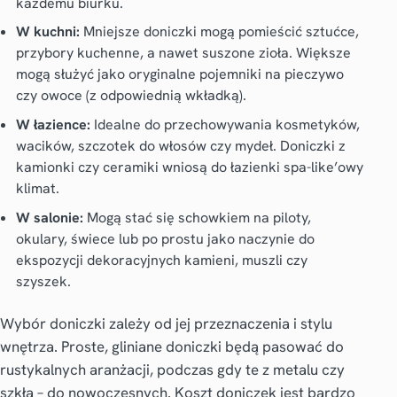
każdemu biurku.
W kuchni:
Mniejsze doniczki mogą pomieścić sztućce,
przybory kuchenne, a nawet suszone zioła. Większe
mogą służyć jako oryginalne pojemniki na pieczywo
czy owoce (z odpowiednią wkładką).
W łazience:
Idealne do przechowywania kosmetyków,
wacików, szczotek do włosów czy mydeł. Doniczki z
kamionki czy ceramiki wniosą do łazienki spa-like’owy
klimat.
W salonie:
Mogą stać się schowkiem na piloty,
okulary, świece lub po prostu jako naczynie do
ekspozycji dekoracyjnych kamieni, muszli czy
szyszek.
Wybór doniczki zależy od jej przeznaczenia i stylu
wnętrza. Proste, gliniane doniczki będą pasować do
rustykalnych aranżacji, podczas gdy te z metalu czy
szkła – do nowoczesnych. Koszt doniczek jest bardzo