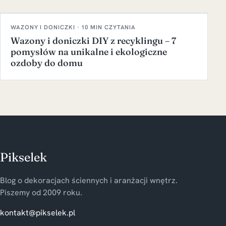
WAZONY I DONICZKI · 10 MIN CZYTANIA
Wazony i doniczki DIY z recyklingu – 7
pomysłów na unikalne i ekologiczne
ozdoby do domu
Pikselek
Blog o dekoracjach ściennych i aranżacji wnętrz.
Piszemy od 2009 roku.
kontakt@pikselek.pl