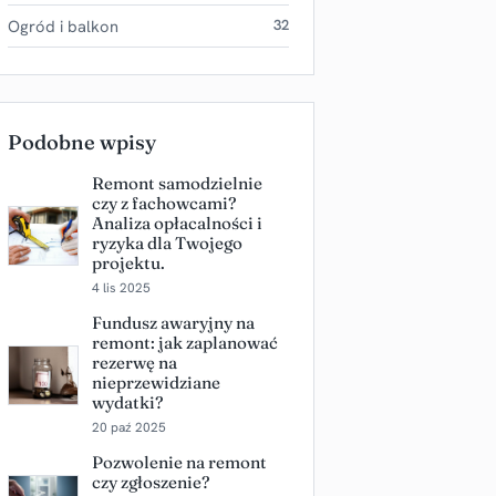
Ogród i balkon
32
Podobne wpisy
Remont samodzielnie
czy z fachowcami?
Analiza opłacalności i
ryzyka dla Twojego
projektu.
4 lis 2025
Fundusz awaryjny na
remont: jak zaplanować
rezerwę na
nieprzewidziane
wydatki?
20 paź 2025
Pozwolenie na remont
czy zgłoszenie?