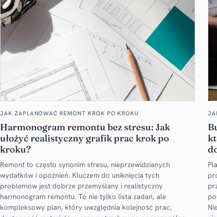
JAK ZAPLANOWAĆ REMONT KROK PO KROKU
JA
Harmonogram remontu bez stresu: Jak
B
ułożyć realistyczny grafik prac krok po
kt
kroku?
d
Remont to często synonim stresu, nieprzewidzianych
Pl
wydatków i opóźnień. Kluczem do uniknięcia tych
pr
problemów jest dobrze przemyślany i realistyczny
pr
harmonogram remontu. To nie tylko lista zadań, ale
po
kompleksowy plan, który uwzględnia kolejność prac,
Ni