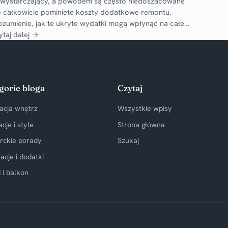
ewystarczający, a powodem są często niedoszacowane
b całkowicie pominięte koszty dodatkowe remontu.
ozumienie, jak te ukryte wydatki mogą wpłynąć na całe…
ytaj dalej →
gorie bloga
Czytaj
acja wnętrz
Wszystkie wpisy
acje i style
Strona główna
rckie porady
Szukaj
acje i dodatki
 i balkon