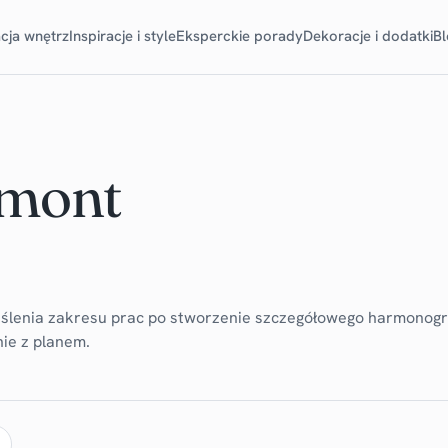
cja wnętrz
Inspiracje i style
Eksperckie porady
Dekoracje i dodatki
B
emont
eślenia zakresu prac po stworzenie szczegółowego harmonogr
nie z planem.