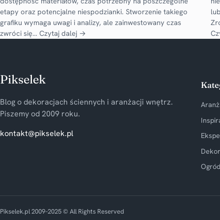
dostępność materiałów, czas potrzebny na poszczególne
ni
etapy oraz potencjalne niespodzianki. Stworzenie takiego
lu
grafiku wymaga uwagi i analizy, ale zainwestowany czas
Zr
zwróci się…
Czytaj dalej →
Cz
Pikselek
Kate
Blog o dekoracjach ściennych i aranżacji wnętrz.
Aranż
Piszemy od 2009 roku.
Inspir
kontakt@pikselek.pl
Ekspe
Dekor
Ogród
Pikselek.pl 2009–2025 © All Rights Reserved