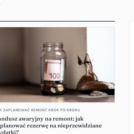
K ZAPLANOWAĆ REMONT KROK PO KROKU
undusz awaryjny na remont: jak
aplanować rezerwę na nieprzewidziane
ydatki?