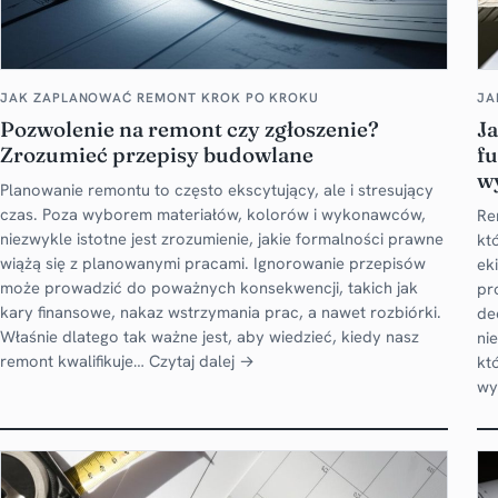
JAK ZAPLANOWAĆ REMONT KROK PO KROKU
JA
Pozwolenie na remont czy zgłoszenie?
J
Zrozumieć przepisy budowlane
fu
w
Planowanie remontu to często ekscytujący, ale i stresujący
czas. Poza wyborem materiałów, kolorów i wykonawców,
Re
niezwykle istotne jest zrozumienie, jakie formalności prawne
kt
wiążą się z planowanymi pracami. Ignorowanie przepisów
ek
może prowadzić do poważnych konsekwencji, takich jak
pr
kary finansowe, nakaz wstrzymania prac, a nawet rozbiórki.
de
Właśnie dlatego tak ważne jest, aby wiedzieć, kiedy nasz
ni
remont kwalifikuje…
Czytaj dalej →
kt
wy