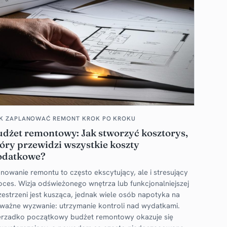
K ZAPLANOWAĆ REMONT KROK PO KROKU
udżet remontowy: Jak stworzyć kosztorys,
óry przewidzi wszystkie koszty
odatkowe?
anowanie remontu to często ekscytujący, ale i stresujący
oces. Wizja odświeżonego wnętrza lub funkcjonalniejszej
zestrzeni jest kusząca, jednak wiele osób napotyka na
ważne wyzwanie: utrzymanie kontroli nad wydatkami.
erzadko początkowy budżet remontowy okazuje się