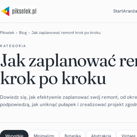
Start
Aranża
Pikselek
›
Blog
› Jak zaplanować remont krok po kroku
KATEGORIA
Jak zaplanować r
krok po kroku
Dowiedz się, jak efektywnie zaplanować swój remont, od okr
podpowiedzą, jak uniknąć pułapek i zrealizować projekt zgod
Wszystkie
Minimalizm
Botanika
Abstrakcja
Vintage