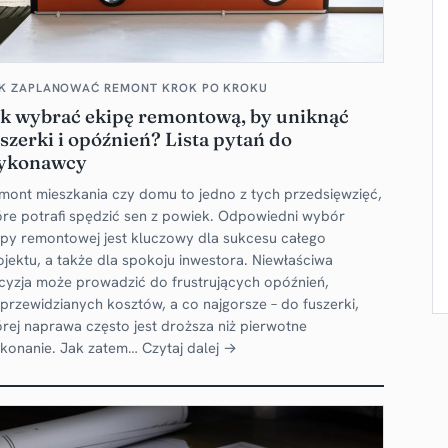
K ZAPLANOWAĆ REMONT KROK PO KROKU
ak wybrać ekipę remontową, by uniknąć
szerki i opóźnień? Lista pytań do
ykonawcy
mont mieszkania czy domu to jedno z tych przedsięwzięć,
óre potrafi spędzić sen z powiek. Odpowiedni wybór
ipy remontowej jest kluczowy dla sukcesu całego
ojektu, a także dla spokoju inwestora. Niewłaściwa
cyzja może prowadzić do frustrujących opóźnień,
eprzewidzianych kosztów, a co najgorsze – do fuszerki,
órej naprawa często jest droższa niż pierwotne
konanie. Jak zatem…
Czytaj dalej →