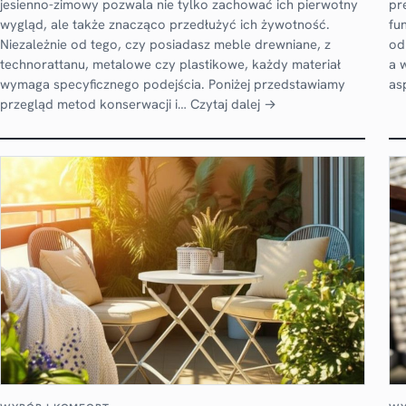
jesienno-zimowy pozwala nie tylko zachować ich pierwotny
pr
wygląd, ale także znacząco przedłużyć ich żywotność.
fu
Niezależnie od tego, czy posiadasz meble drewniane, z
od
technorattanu, metalowe czy plastikowe, każdy materiał
a 
wymaga specyficznego podejścia. Poniżej przedstawiamy
as
przegląd metod konserwacji i…
Czytaj dalej →