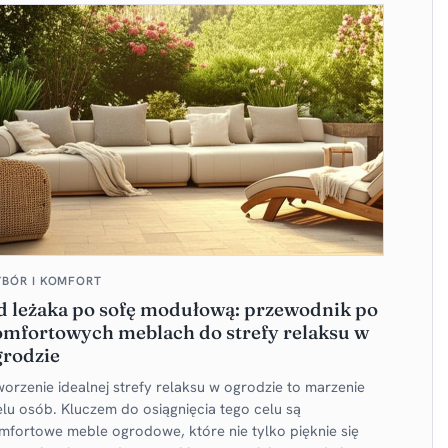
BÓR I KOMFORT
d leżaka po sofę modułową: przewodnik po
omfortowych meblach do strefy relaksu w
grodzie
worzenie idealnej strefy relaksu w ogrodzie to marzenie
elu osób. Kluczem do osiągnięcia tego celu są
mfortowe meble ogrodowe, które nie tylko pięknie się