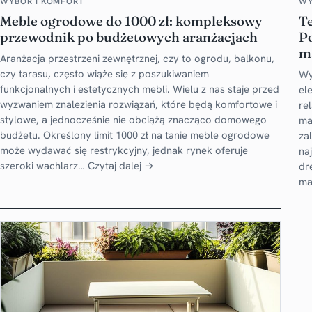
WYBÓR I KOMFORT
WY
Meble ogrodowe do 1000 zł: kompleksowy
T
przewodnik po budżetowych aranżacjach
Po
m
Aranżacja przestrzeni zewnętrznej, czy to ogrodu, balkonu,
czy tarasu, często wiąże się z poszukiwaniem
Wy
funkcjonalnych i estetycznych mebli. Wielu z nas staje przed
el
wyzwaniem znalezienia rozwiązań, które będą komfortowe i
re
stylowe, a jednocześnie nie obciążą znacząco domowego
ma
budżetu. Określony limit 1000 zł na tanie meble ogrodowe
za
może wydawać się restrykcyjny, jednak rynek oferuje
na
szeroki wachlarz…
Czytaj dalej →
dr
ma