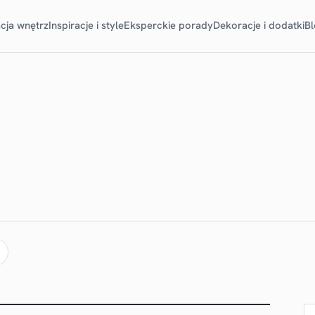
cja wnętrz
Inspiracje i style
Eksperckie porady
Dekoracje i dodatki
B