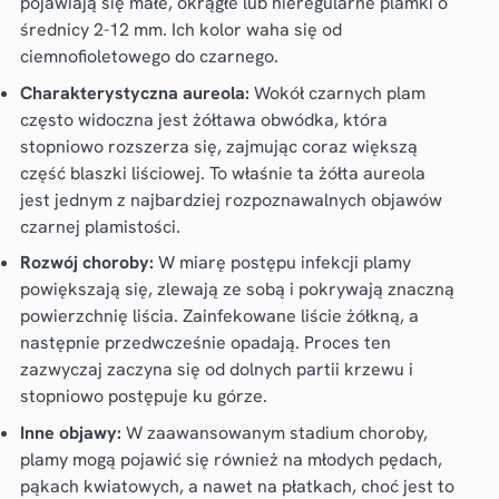
pojawiają się małe, okrągłe lub nieregularne plamki o
średnicy 2-12 mm. Ich kolor waha się od
ciemnofioletowego do czarnego.
Charakterystyczna aureola:
Wokół czarnych plam
często widoczna jest żółtawa obwódka, która
stopniowo rozszerza się, zajmując coraz większą
część blaszki liściowej. To właśnie ta żółta aureola
jest jednym z najbardziej rozpoznawalnych objawów
czarnej plamistości.
Rozwój choroby:
W miarę postępu infekcji plamy
powiększają się, zlewają ze sobą i pokrywają znaczną
powierzchnię liścia. Zainfekowane liście żółkną, a
następnie przedwcześnie opadają. Proces ten
zazwyczaj zaczyna się od dolnych partii krzewu i
stopniowo postępuje ku górze.
Inne objawy:
W zaawansowanym stadium choroby,
plamy mogą pojawić się również na młodych pędach,
pąkach kwiatowych, a nawet na płatkach, choć jest to