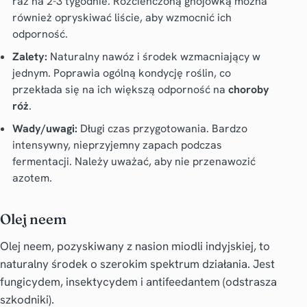
raz na 2-3 tygodnie. Rozcieńczoną gnojówką można
również opryskiwać liście, aby wzmocnić ich
odporność.
Zalety:
Naturalny nawóz i środek wzmacniający w
jednym. Poprawia ogólną kondycję roślin, co
przekłada się na ich większą odporność na
choroby
róż
.
Wady/uwagi:
Długi czas przygotowania. Bardzo
intensywny, nieprzyjemny zapach podczas
fermentacji. Należy uważać, aby nie przenawozić
azotem.
Olej neem
Olej neem, pozyskiwany z nasion miodli indyjskiej, to
naturalny środek o szerokim spektrum działania. Jest
fungicydem, insektycydem i antifeedantem (odstrasza
szkodniki).