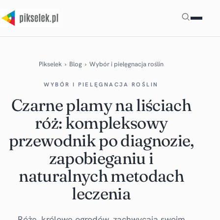
Szukaj
Pikselek
›
Blog
›
Wybór i pielęgnacja roślin
WYBÓR I PIELĘGNACJA ROŚLIN
Czarne plamy na liściach
róż: kompleksowy
przewodnik po diagnozie,
zapobieganiu i
naturalnych metodach
leczenia
Róże, królowe ogrodów, zachwycają swoim