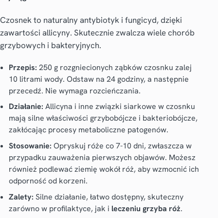
Czosnek to naturalny antybiotyk i fungicyd, dzięki
zawartości allicyny. Skutecznie zwalcza wiele chorób
grzybowych i bakteryjnych.
Przepis:
250 g rozgniecionych ząbków czosnku zalej
10 litrami wody. Odstaw na 24 godziny, a następnie
przecedź. Nie wymaga rozcieńczania.
Działanie:
Allicyna i inne związki siarkowe w czosnku
mają silne właściwości grzybobójcze i bakteriobójcze,
zakłócając procesy metaboliczne patogenów.
Stosowanie:
Opryskuj róże co 7-10 dni, zwłaszcza w
przypadku zauważenia pierwszych objawów. Możesz
również podlewać ziemię wokół róż, aby wzmocnić ich
odporność od korzeni.
Zalety:
Silne działanie, łatwo dostępny, skuteczny
zarówno w profilaktyce, jak i
leczeniu grzyba róż
.