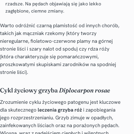
rzadsze. Na pędach objawiają się jako lekko
zagłębione, ciemne zmiany.
Warto odróżnić czarną plamistość od innych chorób,
takich jak mączniak rzekomy (który tworzy
nieregularne, fioletowo-czerwone plamy na górnej
stronie liści i szary nalot od spodu) czy rdza róży
(która charakteryzuje się pomarańczowymi,
proszkowatymi skupiskami zarodników na spodniej
stronie liści).
Cykl życiowy grzyba
Diplocarpon rosae
Zrozumienie cyklu życiowego patogenu jest kluczowe
dla skutecznego
leczenia grzyba róż
i zapobiegania
jego rozprzestrzenianiu. Grzyb zimuje w opadłych,
zainfekowanych liściach oraz na porażonych pędach.
Wiosną, wraz z nadejściem ciepłych i wilgotnych