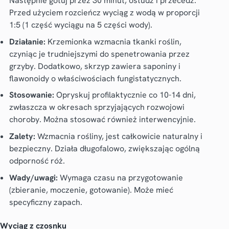
Następnie gotuj przez 30 minut, ostudź i przecedź.
Przed użyciem rozcieńcz wyciąg z wodą w proporcji
1:5 (1 część wyciągu na 5 części wody).
Działanie:
Krzemionka wzmacnia tkanki roślin,
czyniąc je trudniejszymi do spenetrowania przez
grzyby. Dodatkowo, skrzyp zawiera saponiny i
flawonoidy o właściwościach fungistatycznych.
Stosowanie:
Opryskuj profilaktycznie co 10-14 dni,
zwłaszcza w okresach sprzyjających rozwojowi
choroby. Można stosować również interwencyjnie.
Zalety:
Wzmacnia rośliny, jest całkowicie naturalny i
bezpieczny. Działa długofalowo, zwiększając ogólną
odporność róż.
Wady/uwagi:
Wymaga czasu na przygotowanie
(zbieranie, moczenie, gotowanie). Może mieć
specyficzny zapach.
Wyciąg z czosnku