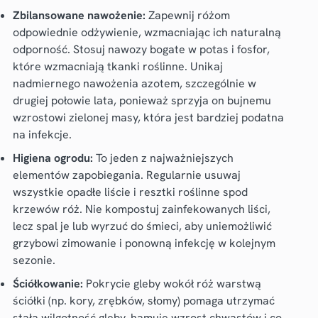
Zbilansowane nawożenie:
Zapewnij różom
odpowiednie odżywienie, wzmacniając ich naturalną
odporność. Stosuj nawozy bogate w potas i fosfor,
które wzmacniają tkanki roślinne. Unikaj
nadmiernego nawożenia azotem, szczególnie w
drugiej połowie lata, ponieważ sprzyja on bujnemu
wzrostowi zielonej masy, która jest bardziej podatna
na infekcje.
Higiena ogrodu:
To jeden z najważniejszych
elementów zapobiegania. Regularnie usuwaj
wszystkie opadłe liście i resztki roślinne spod
krzewów róż. Nie kompostuj zainfekowanych liści,
lecz spal je lub wyrzuć do śmieci, aby uniemożliwić
grzybowi zimowanie i ponowną infekcję w kolejnym
sezonie.
Ściółkowanie:
Pokrycie gleby wokół róż warstwą
ściółki (np. kory, zrębków, słomy) pomaga utrzymać
stałą wilgotność gleby, hamuje wzrost chwastów i co