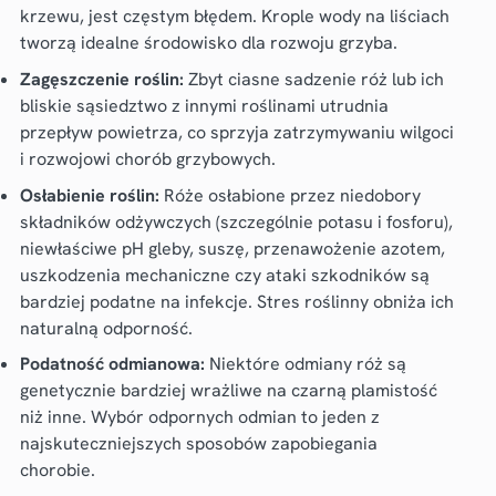
krzewu, jest częstym błędem. Krople wody na liściach
tworzą idealne środowisko dla rozwoju grzyba.
Zagęszczenie roślin:
Zbyt ciasne sadzenie róż lub ich
bliskie sąsiedztwo z innymi roślinami utrudnia
przepływ powietrza, co sprzyja zatrzymywaniu wilgoci
i rozwojowi chorób grzybowych.
Osłabienie roślin:
Róże osłabione przez niedobory
składników odżywczych (szczególnie potasu i fosforu),
niewłaściwe pH gleby, suszę, przenawożenie azotem,
uszkodzenia mechaniczne czy ataki szkodników są
bardziej podatne na infekcje. Stres roślinny obniża ich
naturalną odporność.
Podatność odmianowa:
Niektóre odmiany róż są
genetycznie bardziej wrażliwe na czarną plamistość
niż inne. Wybór odpornych odmian to jeden z
najskuteczniejszych sposobów zapobiegania
chorobie.