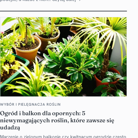
WYBÓR I PIELĘGNACJA ROŚLIN
Ogród i balkon dla opornych: 5
niewymagających roślin, które zawsze się
udadzą
Marzenie o zielonym balkonie czy kwitnącym ogrodzie często