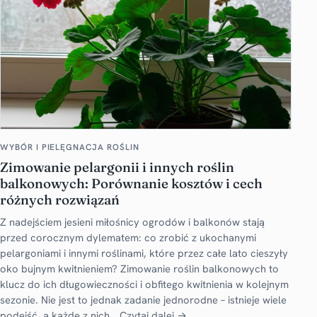
WYBÓR I PIELĘGNACJA ROŚLIN
Zimowanie pelargonii i innych roślin
balkonowych: Porównanie kosztów i cech
różnych rozwiązań
Z nadejściem jesieni miłośnicy ogrodów i balkonów stają
przed corocznym dylematem: co zrobić z ukochanymi
pelargoniami i innymi roślinami, które przez całe lato cieszyły
oko bujnym kwitnieniem? Zimowanie roślin balkonowych to
klucz do ich długowieczności i obfitego kwitnienia w kolejnym
sezonie. Nie jest to jednak zadanie jednorodne – istnieje wiele
podejść, a każde z nich…
Czytaj dalej →