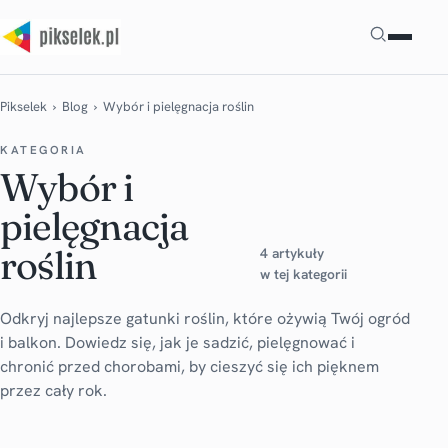
Szukaj
Pikselek
›
Blog
› Wybór i pielęgnacja roślin
KATEGORIA
Wybór i
pielęgnacja
roślin
4 artykuły
w tej kategorii
Odkryj najlepsze gatunki roślin, które ożywią Twój ogród
i balkon. Dowiedz się, jak je sadzić, pielęgnować i
chronić przed chorobami, by cieszyć się ich pięknem
przez cały rok.