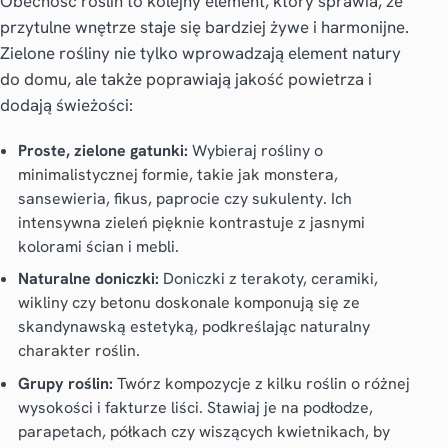
Obecność roślin to kolejny element, który sprawia, że
przytulne wnętrze
staje się bardziej żywe i harmonijne.
Zielone rośliny nie tylko wprowadzają element natury
do domu, ale także poprawiają jakość powietrza i
dodają świeżości:
Proste, zielone gatunki:
Wybieraj rośliny o
minimalistycznej formie, takie jak monstera,
sansewieria, fikus, paprocie czy sukulenty. Ich
intensywna zieleń pięknie kontrastuje z jasnymi
kolorami ścian i mebli.
Naturalne doniczki:
Doniczki z terakoty, ceramiki,
wikliny czy betonu doskonale komponują się ze
skandynawską estetyką, podkreślając naturalny
charakter roślin.
Grupy roślin:
Twórz kompozycje z kilku roślin o różnej
wysokości i fakturze liści. Stawiaj je na podłodze,
parapetach, półkach czy wiszących kwietnikach, by