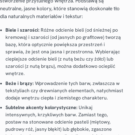
stworzenie przytulnego wnętrza. Podstawą są
neutralne, jasne kolory, które stanowią doskonałe tło
dla naturalnych materiałów i tekstur:
Biele i szarości:
Różne odcienie bieli (od śnieżnej po
kremową) i szarości (od jasnych po grafitowe) tworzą
bazę, która optycznie powiększa przestrzeń i
sprawia, że jest ona jasna i przestronna. Wybierając
cieplejsze odcienie bieli (z nutą beżu czy żółci) lub
szarości (z nutą brązu), można dodatkowo ocieplić
wnętrze.
Beże i brązy:
Wprowadzenie tych barw, zwłaszcza w
tekstyliach czy drewnianych elementach, natychmiast
dodaje wnętrzu ciepła i ziemistego charakteru.
Subtelne akcenty kolorystyczne:
Unikaj
intensywnych, krzykliwych barw. Zamiast tego,
postaw na stonowane odcienie pasteli (miętowy,
pudrowy róż, jasny błękit) lub głębokie, zgaszone