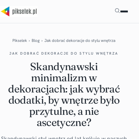
Szukaj
Pikselek
›
Blog
›
Jak dobrać dekoracje do stylu wnętrza
JAK DOBRAĆ DEKORACJE DO STYLU WNĘTRZA
Skandynawski
minimalizm w
dekoracjach: jak wybrać
dodatki, by wnętrze było
przytulne, a nie
ascetyczne?
Skandynawski styl wnętrz od lat króluje w naszych