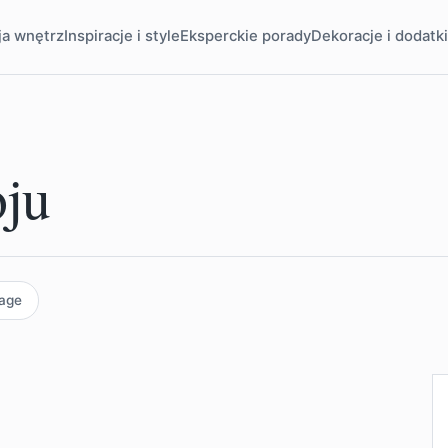
ja wnętrz
Inspiracje i style
Eksperckie porady
Dekoracje i dodatk
oju
tage