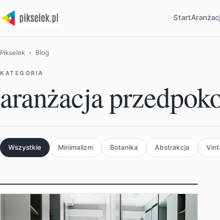
Start
Aranżac
Pikselek
› Blog
KATEGORIA
aranżacja przedpok
Wszystkie
Minimalizm
Botanika
Abstrakcja
Vin