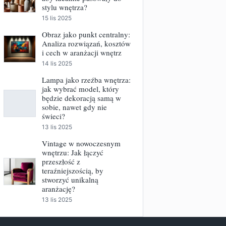
stylu wnętrza?
15 lis 2025
Obraz jako punkt centralny:
Analiza rozwiązań, kosztów
i cech w aranżacji wnętrz
14 lis 2025
Lampa jako rzeźba wnętrza:
jak wybrać model, który
będzie dekoracją samą w
sobie, nawet gdy nie
świeci?
13 lis 2025
Vintage w nowoczesnym
wnętrzu: Jak łączyć
przeszłość z
teraźniejszością, by
stworzyć unikalną
aranżację?
13 lis 2025