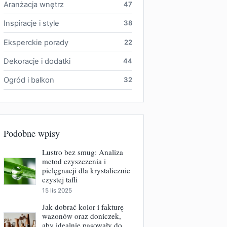
Aranżacja wnętrz
47
Inspiracje i style
38
Eksperckie porady
22
Dekoracje i dodatki
44
Ogród i balkon
32
Podobne wpisy
Lustro bez smug: Analiza
metod czyszczenia i
pielęgnacji dla krystalicznie
czystej tafli
15 lis 2025
Jak dobrać kolor i fakturę
wazonów oraz doniczek,
aby idealnie pasowały do