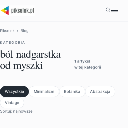
Szukaj
Pikselek
› Blog
KATEGORIA
ból nadgarstka
od myszki
1 artykuł
w tej kategorii
Wszystkie
Minimalizm
Botanika
Abstrakcja
Vintage
Sortuj: najnowsze