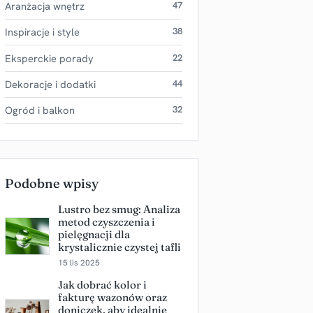
Aranżacja wnętrz
47
Inspiracje i style
38
Eksperckie porady
22
Dekoracje i dodatki
44
Ogród i balkon
32
Podobne wpisy
Lustro bez smug: Analiza
metod czyszczenia i
pielęgnacji dla
krystalicznie czystej tafli
15 lis 2025
Jak dobrać kolor i
fakturę wazonów oraz
doniczek, aby idealnie