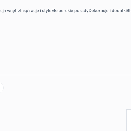
cja wnętrz
Inspiracje i style
Eksperckie porady
Dekoracje i dodatki
B