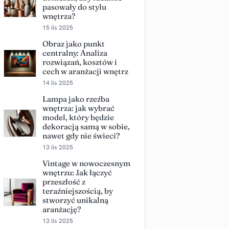
pasowały do stylu
wnętrza?
15 lis 2025
Obraz jako punkt
centralny: Analiza
rozwiązań, kosztów i
cech w aranżacji wnętrz
14 lis 2025
Lampa jako rzeźba
wnętrza: jak wybrać
model, który będzie
dekoracją samą w sobie,
nawet gdy nie świeci?
13 lis 2025
Vintage w nowoczesnym
wnętrzu: Jak łączyć
przeszłość z
teraźniejszością, by
stworzyć unikalną
aranżację?
13 lis 2025