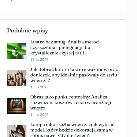
Podobne wpisy
Lustro bez smug: Analiza metod
czyszczenia i pielęgnacji dla
krystalicznie czystej tafli
15 lis 2025
Jak dobrać kolor i fakturę wazonów oraz
doniczek, aby idealnie pasowały do stylu
wnętrza?
15 lis 2025
Obraz jako punkt centralny: Analiza
rozwiązań, kosztów i cech w aranżacji
wnętrz
14 lis 2025
Lampa jako rzeźba wnętrza: jak wybrać
model, który będzie dekoracją samą w
sobie, nawet gdy nie świeci?