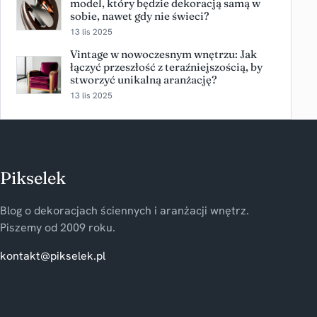
model, który będzie dekoracją samą w
sobie, nawet gdy nie świeci?
13 lis 2025
Vintage w nowoczesnym wnętrzu: Jak
łączyć przeszłość z teraźniejszością, by
stworzyć unikalną aranżację?
13 lis 2025
Pikselek
Blog o dekoracjach ściennych i aranżacji wnętrz.
Piszemy od 2009 roku.
kontakt@pikselek.pl