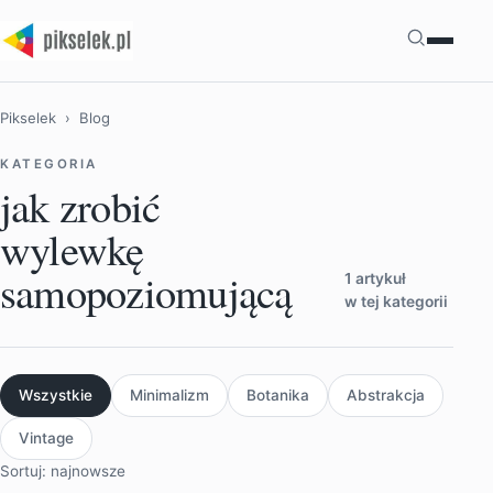
Szukaj
Pikselek
› Blog
KATEGORIA
jak zrobić
wylewkę
samopoziomującą
1 artykuł
w tej kategorii
Wszystkie
Minimalizm
Botanika
Abstrakcja
Vintage
Sortuj: najnowsze