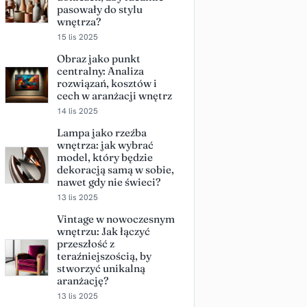
pasowały do stylu
wnętrza?
15 lis 2025
Obraz jako punkt
centralny: Analiza
rozwiązań, kosztów i
cech w aranżacji wnętrz
14 lis 2025
Lampa jako rzeźba
wnętrza: jak wybrać
model, który będzie
dekoracją samą w sobie,
nawet gdy nie świeci?
13 lis 2025
Vintage w nowoczesnym
wnętrzu: Jak łączyć
przeszłość z
teraźniejszością, by
stworzyć unikalną
aranżację?
13 lis 2025