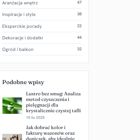
Aranżacja wnętrz
47
Inspiracje i style
38
Eksperckie porady
22
Dekoracje i dodatki
44
Ogród i balkon
32
Podobne wpisy
Lustro bez smug: Analiza
metod czyszczenia i
pielęgnacji dla
krystalicznie czystej tafli
15 lis 2025
Jak dobrać kolor i
fakturę wazonów oraz
doniczek, aby idealnie