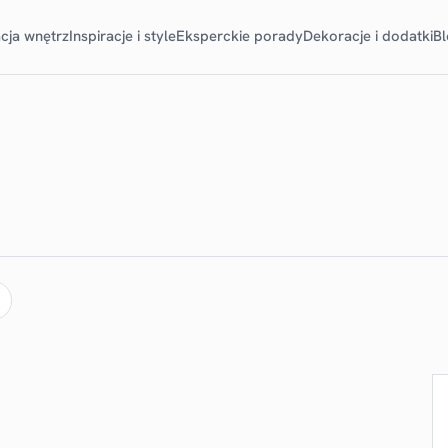
cja wnętrz
Inspiracje i style
Eksperckie porady
Dekoracje i dodatki
B