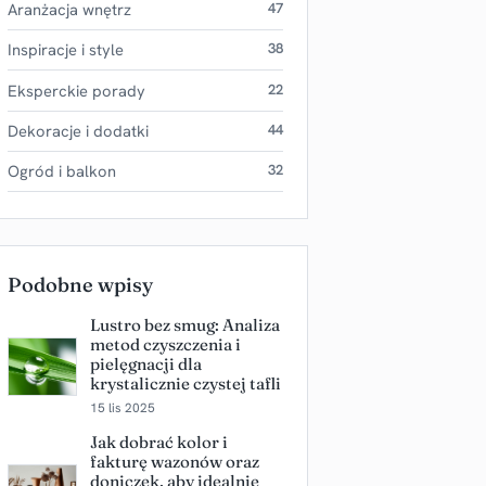
Aranżacja wnętrz
47
Inspiracje i style
38
Eksperckie porady
22
Dekoracje i dodatki
44
Ogród i balkon
32
Podobne wpisy
Lustro bez smug: Analiza
metod czyszczenia i
pielęgnacji dla
krystalicznie czystej tafli
15 lis 2025
Jak dobrać kolor i
fakturę wazonów oraz
doniczek, aby idealnie