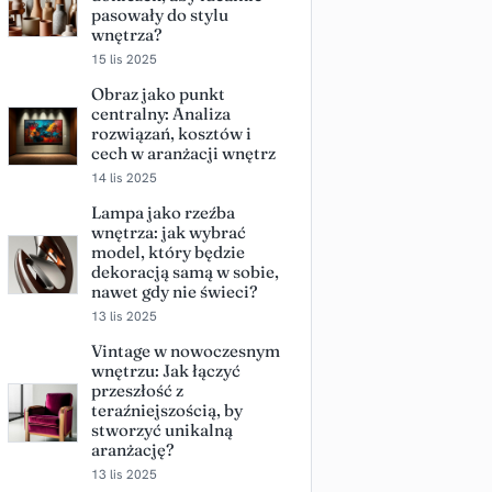
pasowały do stylu
wnętrza?
15 lis 2025
Obraz jako punkt
centralny: Analiza
rozwiązań, kosztów i
cech w aranżacji wnętrz
14 lis 2025
Lampa jako rzeźba
wnętrza: jak wybrać
model, który będzie
dekoracją samą w sobie,
nawet gdy nie świeci?
13 lis 2025
Vintage w nowoczesnym
wnętrzu: Jak łączyć
przeszłość z
teraźniejszością, by
stworzyć unikalną
aranżację?
13 lis 2025