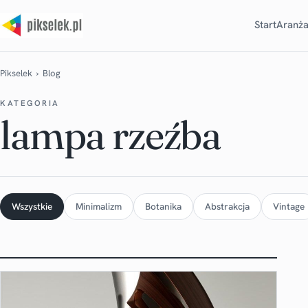
Start
Aranża
Pikselek
› Blog
KATEGORIA
lampa rzeźba
Wszystkie
Minimalizm
Botanika
Abstrakcja
Vintage