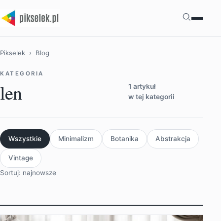
Szukaj
Pikselek
› Blog
KATEGORIA
len
1 artykuł
w tej kategorii
Wszystkie
Minimalizm
Botanika
Abstrakcja
Vintage
Sortuj: najnowsze