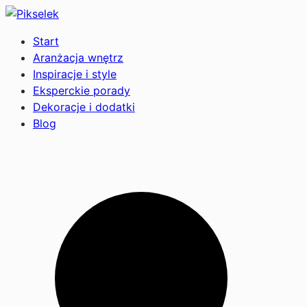
Start
Aranżacja wnętrz
Inspiracje i style
Eksperckie porady
Dekoracje i dodatki
Blog