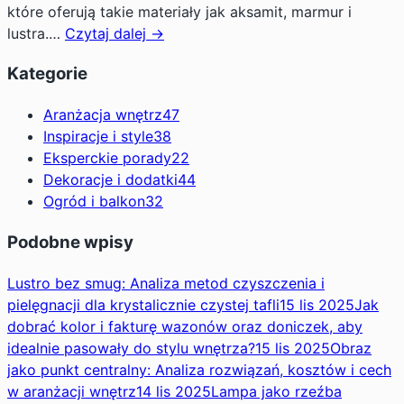
które oferują takie materiały jak aksamit, marmur i
lustra.…
Czytaj dalej →
Kategorie
Aranżacja wnętrz
47
Inspiracje i style
38
Eksperckie porady
22
Dekoracje i dodatki
44
Ogród i balkon
32
Podobne wpisy
Lustro bez smug: Analiza metod czyszczenia i
pielęgnacji dla krystalicznie czystej tafli
15 lis 2025
Jak
dobrać kolor i fakturę wazonów oraz doniczek, aby
idealnie pasowały do stylu wnętrza?
15 lis 2025
Obraz
jako punkt centralny: Analiza rozwiązań, kosztów i cech
w aranżacji wnętrz
14 lis 2025
Lampa jako rzeźba