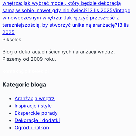
wnętrza: jak wybrać model, który będzie dekoracją
samą w sobie, nawet gdy nie świeci?
13 lis 2025
Vintage
w nowoczesnym wnętrzu: Jak łączyć przeszłość z
teraźniejszością, by stworzyć unikalną aranżację?
13 lis
2025
Pikselek
Blog o dekoracjach ściennych i aranżacji wnętrz.
Piszemy od 2009 roku.
kontakt@pikselek.pl
Kategorie bloga
Aranżacja wnętrz
Inspiracje i style
Eksperckie porady
Dekoracje i dodatki
Ogród i balkon