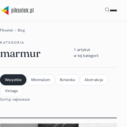
Szukaj
Pikselek
› Blog
KATEGORIA
marmur
1 artykuł
w tej kategorii
Wszystkie
Minimalizm
Botanika
Abstrakcja
Vintage
Sortuj: najnowsze