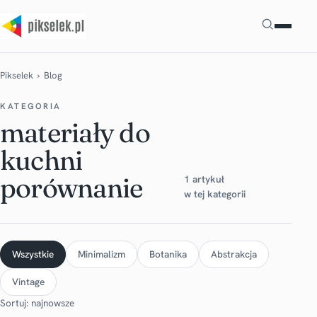
Szukaj
Pikselek
› Blog
KATEGORIA
materiały do
kuchni
porównanie
1 artykuł
w tej kategorii
Wszystkie
Minimalizm
Botanika
Abstrakcja
Vintage
Sortuj: najnowsze