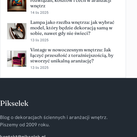
rozwiązań, kosztów i cech w aranżacji
wnętrz
14 lis 2025
Lampa jako rzeźba wnętrza: jak wybrać
model, który będzie dekoracją samą w
sobie, nawet gdy nie świeci?
13 lis 2025
Vintage w nowoczesnym wnętrzu: Jak
łączyć przeszłość z teraźniejszością, by
stworzyć unikalną aranżację?
13 lis 2025
Pikselek
Blog o dekoracjach ściennych i aranżacji wnętrz.
Piszemy od 2009 roku.
kontakt@pikselek.pl