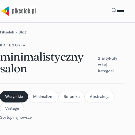
Szukaj
Pikselek
› Blog
KATEGORIA
minimalistyczny
2 artykuły
salon
w tej
kategorii
Wszystkie
Minimalizm
Botanika
Abstrakcja
Vintage
Sortuj: najnowsze