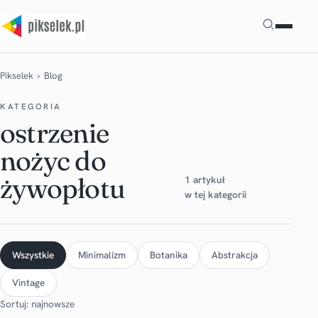
Szukaj
Pikselek
› Blog
KATEGORIA
ostrzenie
nożyc do
żywopłotu
1 artykuł
w tej kategorii
Wszystkie
Minimalizm
Botanika
Abstrakcja
Vintage
Sortuj: najnowsze