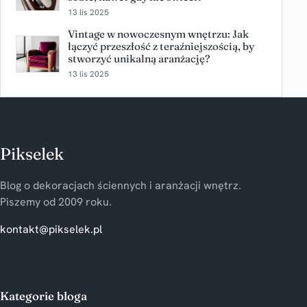
13 lis 2025
Vintage w nowoczesnym wnętrzu: Jak
łączyć przeszłość z teraźniejszością, by
stworzyć unikalną aranżację?
13 lis 2025
Pikselek
Blog o dekoracjach ściennych i aranżacji wnętrz.
Piszemy od 2009 roku.
kontakt@pikselek.pl
Kategorie bloga