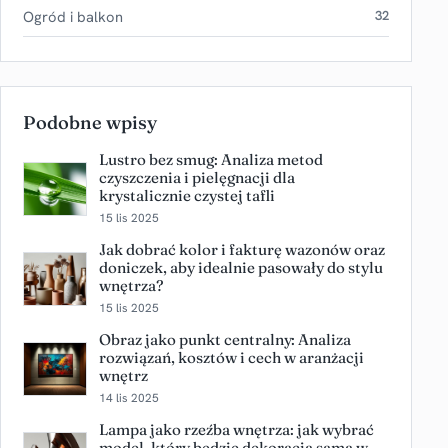
Ogród i balkon
32
Podobne wpisy
Lustro bez smug: Analiza metod
czyszczenia i pielęgnacji dla
krystalicznie czystej tafli
15 lis 2025
Jak dobrać kolor i fakturę wazonów oraz
doniczek, aby idealnie pasowały do stylu
wnętrza?
15 lis 2025
Obraz jako punkt centralny: Analiza
rozwiązań, kosztów i cech w aranżacji
wnętrz
14 lis 2025
Lampa jako rzeźba wnętrza: jak wybrać
model, który będzie dekoracją samą w