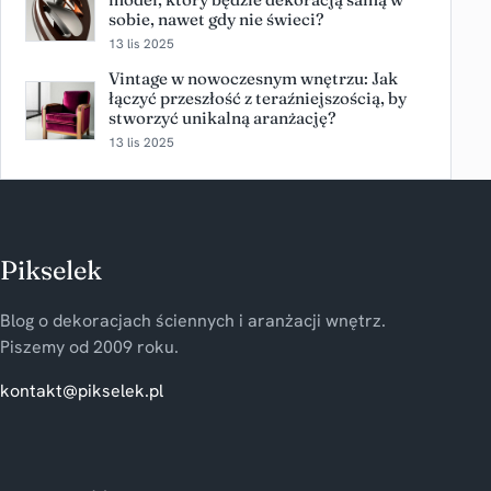
sobie, nawet gdy nie świeci?
13 lis 2025
Vintage w nowoczesnym wnętrzu: Jak
łączyć przeszłość z teraźniejszością, by
stworzyć unikalną aranżację?
13 lis 2025
Pikselek
Blog o dekoracjach ściennych i aranżacji wnętrz.
Piszemy od 2009 roku.
kontakt@pikselek.pl