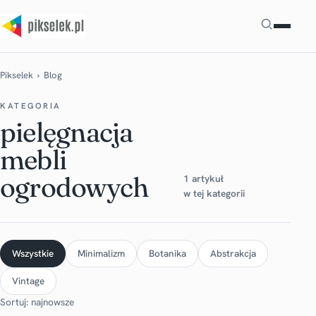
Szukaj
Pikselek
› Blog
KATEGORIA
pielęgnacja
mebli
ogrodowych
1 artykuł
w tej kategorii
Wszystkie
Minimalizm
Botanika
Abstrakcja
Vintage
Sortuj: najnowsze