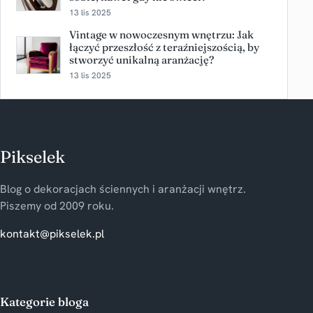
13 lis 2025
Vintage w nowoczesnym wnętrzu: Jak
łączyć przeszłość z teraźniejszością, by
stworzyć unikalną aranżację?
13 lis 2025
Pikselek
Blog o dekoracjach ściennych i aranżacji wnętrz.
Piszemy od 2009 roku.
kontakt@pikselek.pl
Kategorie bloga