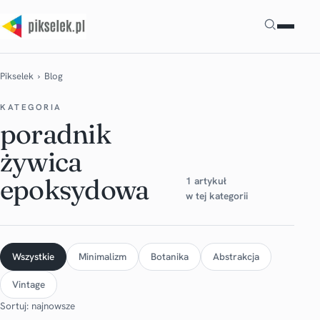
Szukaj
Pikselek
› Blog
KATEGORIA
poradnik
żywica
epoksydowa
1 artykuł
w tej kategorii
Wszystkie
Minimalizm
Botanika
Abstrakcja
Vintage
Sortuj: najnowsze