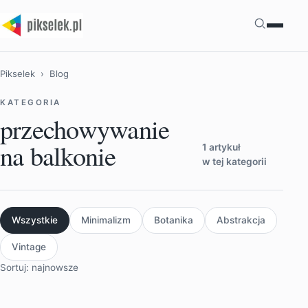
Szukaj
Pikselek
› Blog
KATEGORIA
przechowywanie
na balkonie
1 artykuł
w tej kategorii
Wszystkie
Minimalizm
Botanika
Abstrakcja
Vintage
Sortuj: najnowsze