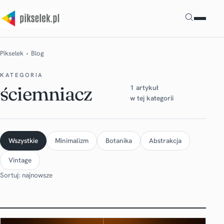
Szukaj
Pikselek
› Blog
KATEGORIA
ściemniacz
1 artykuł
w tej kategorii
Wszystkie
Minimalizm
Botanika
Abstrakcja
Vintage
Sortuj: najnowsze