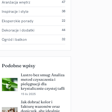
Aranżacja wnętrz
47
Inspiracje i style
38
Eksperckie porady
22
Dekoracje i dodatki
44
Ogród i balkon
32
Podobne wpisy
Lustro bez smug: Analiza
metod czyszczenia i
pielęgnacji dla
krystalicznie czystej tafli
15 lis 2025
Jak dobrać kolor i
fakturę wazonów oraz
doniczek, aby idealnie