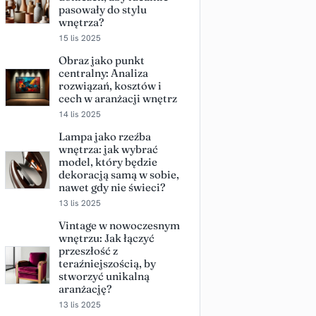
pasowały do stylu
wnętrza?
15 lis 2025
Obraz jako punkt
centralny: Analiza
rozwiązań, kosztów i
cech w aranżacji wnętrz
14 lis 2025
Lampa jako rzeźba
wnętrza: jak wybrać
model, który będzie
dekoracją samą w sobie,
nawet gdy nie świeci?
13 lis 2025
Vintage w nowoczesnym
wnętrzu: Jak łączyć
przeszłość z
teraźniejszością, by
stworzyć unikalną
aranżację?
13 lis 2025