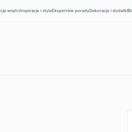
cja wnętrz
Inspiracje i style
Eksperckie porady
Dekoracje i dodatki
B