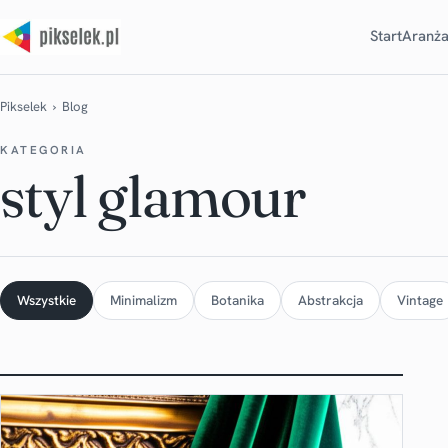
Start
Aranża
Pikselek
› Blog
KATEGORIA
styl glamour
Wszystkie
Minimalizm
Botanika
Abstrakcja
Vintage