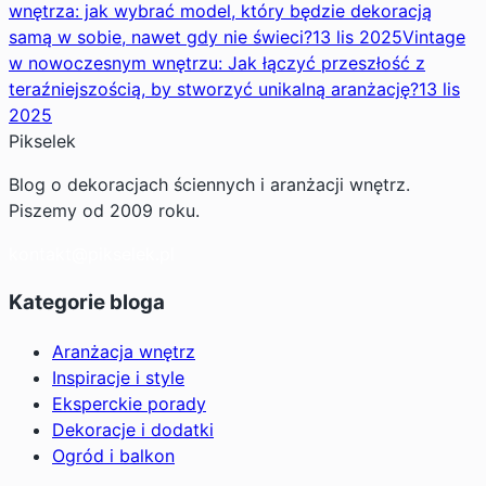
wnętrza: jak wybrać model, który będzie dekoracją
samą w sobie, nawet gdy nie świeci?
13 lis 2025
Vintage
w nowoczesnym wnętrzu: Jak łączyć przeszłość z
teraźniejszością, by stworzyć unikalną aranżację?
13 lis
2025
Pikselek
Blog o dekoracjach ściennych i aranżacji wnętrz.
Piszemy od 2009 roku.
kontakt@pikselek.pl
Kategorie bloga
Aranżacja wnętrz
Inspiracje i style
Eksperckie porady
Dekoracje i dodatki
Ogród i balkon