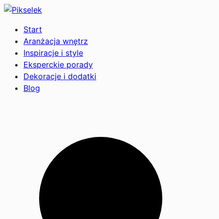
Start
Aranżacja wnętrz
Inspiracje i style
Eksperckie porady
Dekoracje i dodatki
Blog