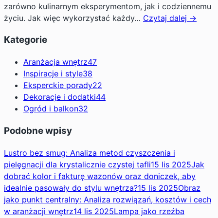
zarówno kulinarnym eksperymentom, jak i codziennemu
życiu. Jak więc wykorzystać każdy…
Czytaj dalej →
Kategorie
Aranżacja wnętrz
47
Inspiracje i style
38
Eksperckie porady
22
Dekoracje i dodatki
44
Ogród i balkon
32
Podobne wpisy
Lustro bez smug: Analiza metod czyszczenia i
pielęgnacji dla krystalicznie czystej tafli
15 lis 2025
Jak
dobrać kolor i fakturę wazonów oraz doniczek, aby
idealnie pasowały do stylu wnętrza?
15 lis 2025
Obraz
jako punkt centralny: Analiza rozwiązań, kosztów i cech
w aranżacji wnętrz
14 lis 2025
Lampa jako rzeźba