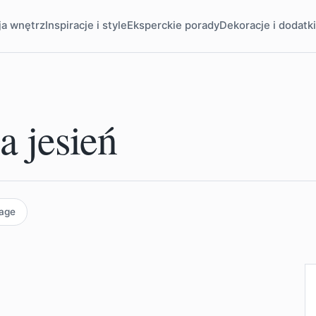
ja wnętrz
Inspiracje i style
Eksperckie porady
Dekoracje i dodatk
a jesień
tage