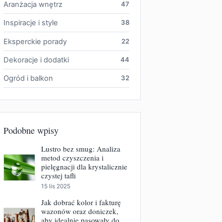
Aranżacja wnętrz
47
Inspiracje i style
38
Eksperckie porady
22
Dekoracje i dodatki
44
Ogród i balkon
32
Podobne wpisy
Lustro bez smug: Analiza
metod czyszczenia i
pielęgnacji dla krystalicznie
czystej tafli
15 lis 2025
Jak dobrać kolor i fakturę
wazonów oraz doniczek,
aby idealnie pasowały do