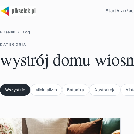
Start
Aranżac
Pikselek
› Blog
KATEGORIA
wystrój domu wiosn
Wszystkie
Minimalizm
Botanika
Abstrakcja
Vin