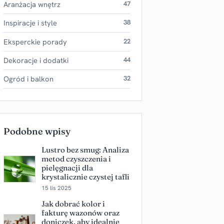
Aranżacja wnętrz
47
Inspiracje i style
38
Eksperckie porady
22
Dekoracje i dodatki
44
Ogród i balkon
32
Podobne wpisy
Lustro bez smug: Analiza
metod czyszczenia i
pielęgnacji dla
krystalicznie czystej tafli
15 lis 2025
Jak dobrać kolor i
fakturę wazonów oraz
doniczek, aby idealnie