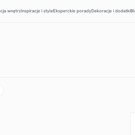
cja wnętrz
Inspiracje i style
Eksperckie porady
Dekoracje i dodatki
B