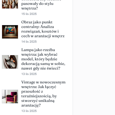
pasowały do stylu
wnętrza?
15 lis 2025
Obraz jako punkt
centralny: Analiza
rozwiązań, kosztów i
cech w aranżacji wnętrz
14 lis 2025
Lampa jako rzeźba
wnętrza: jak wybrać
model, który będzie
dekoracją samą w sobie,
nawet gdy nie świeci?
13 lis 2025
Vintage w nowoczesnym
wnętrzu: Jak łączyć
przeszłość z
teraźniejszością, by
stworzyć unikalną
aranżację?
13 lis 2025