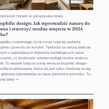
JNOWSZE TRENDY W URZĄDZANIU DOMU
ophilic design: Jak wprowadzić naturę do
omu i stworzyć modne wnętrze w 2024
oku?
zgiełku codziennego życia coraz częściej szukamy
ojenia i powrotu do korzeni. Tęsknota za naturą stała się
dnym z najsilniejszych impulsów kształtujących nasze
oczenie, co doskonale odzwierciedlają modne wnętrza
24. To właśnie tutaj na scenę wkracza biophilic design –
lozofia projektowania, która nie jest tylko chwilową modą,
e głęboką odpowiedzią na nasze pierwotne potrzeby. To…
ytaj dalej →