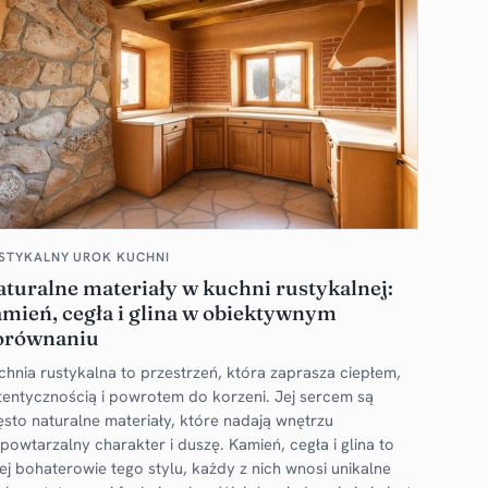
STYKALNY UROK KUCHNI
turalne materiały w kuchni rustykalnej:
mień, cegła i glina w obiektywnym
orównaniu
chnia rustykalna to przestrzeń, która zaprasza ciepłem,
tentycznością i powrotem do korzeni. Jej sercem są
ęsto naturalne materiały, które nadają wnętrzu
epowtarzalny charakter i duszę. Kamień, cegła i glina to
zej bohaterowie tego stylu, każdy z nich wnosi unikalne