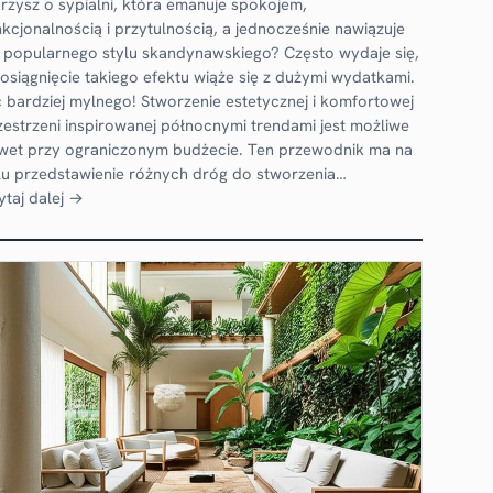
rzysz o sypialni, która emanuje spokojem,
nkcjonalnością i przytulnością, a jednocześnie nawiązuje
 popularnego stylu skandynawskiego? Często wydaje się,
 osiągnięcie takiego efektu wiąże się z dużymi wydatkami.
c bardziej mylnego! Stworzenie estetycznej i komfortowej
zestrzeni inspirowanej północnymi trendami jest możliwe
wet przy ograniczonym budżecie. Ten przewodnik ma na
lu przedstawienie różnych dróg do stworzenia…
ytaj dalej →