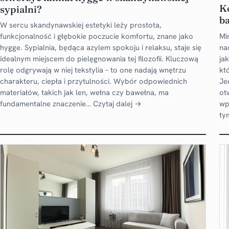
Ko
sypialni?
ba
W sercu skandynawskiej estetyki leży prostota,
Mi
funkcjonalność i głębokie poczucie komfortu, znane jako
na
hygge. Sypialnia, będąca azylem spokoju i relaksu, staje się
ja
idealnym miejscem do pielęgnowania tej filozofii. Kluczową
kt
rolę odgrywają w niej tekstylia – to one nadają wnętrzu
Je
charakteru, ciepła i przytulności. Wybór odpowiednich
ot
materiałów, takich jak len, wełna czy bawełna, ma
wp
fundamentalne znaczenie…
Czytaj dalej →
ty