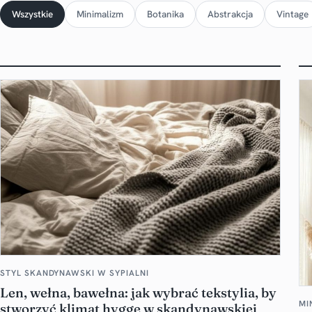
Wszystkie
Minimalizm
Botanika
Abstrakcja
Vintage
STYL SKANDYNAWSKI W SYPIALNI
Len, wełna, bawełna: jak wybrać tekstylia, by
MI
stworzyć klimat hygge w skandynawskiej