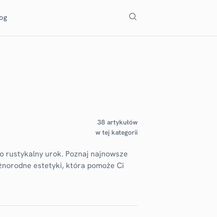
Szukaj
log
38 artykułów
w tej kategorii
po rustykalny urok. Poznaj najnowsze
óżnorodne estetyki, która pomoże Ci