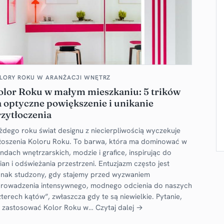
LORY ROKU W ARANŻACJI WNĘTRZ
olor Roku w małym mieszkaniu: 5 trików
 optyczne powiększenie i unikanie
zytłoczenia
żdego roku świat designu z niecierpliwością wyczekuje
łoszenia Koloru Roku. To barwa, która ma dominować w
endach wnętrzarskich, modzie i grafice, inspirując do
ian i odświeżania przestrzeni. Entuzjazm często jest
dnak studzony, gdy stajemy przed wyzwaniem
rowadzenia intensywnego, modnego odcienia do naszych
zterech kątów”, zwłaszcza gdy te są niewielkie. Pytanie,
k zastosować Kolor Roku w…
Czytaj dalej →