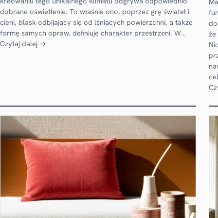
kreowaniu tego unikalnego klimatu odgrywa odpowiednio
Ma
dobrane oświetlenie. To właśnie ono, poprzez grę świateł i
fu
cieni, blask odbijający się od lśniących powierzchni, a także
do
formę samych opraw, definiuje charakter przestrzeni. W…
że
Czytaj dalej →
Ni
pr
na
ce
Cz