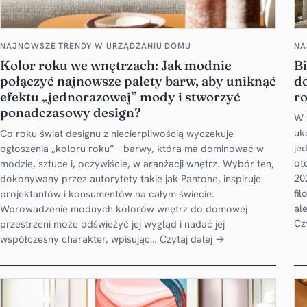
NAJNOWSZE TRENDY W URZĄDZANIU DOMU
NA
Kolor roku we wnętrzach: Jak modnie
Bi
połączyć najnowsze palety barw, aby uniknąć
d
efektu „jednorazowej” mody i stworzyć
r
ponadczasowy design?
W 
uk
Co roku świat designu z niecierpliwością wyczekuje
je
ogłoszenia „koloru roku” – barwy, która ma dominować w
ot
modzie, sztuce i, oczywiście, w aranżacji wnętrz. Wybór ten,
20
dokonywany przez autorytety takie jak Pantone, inspiruje
fi
projektantów i konsumentów na całym świecie.
al
Wprowadzenie modnych kolorów wnętrz do domowej
Cz
przestrzeni może odświeżyć jej wygląd i nadać jej
współczesny charakter, wpisując…
Czytaj dalej →