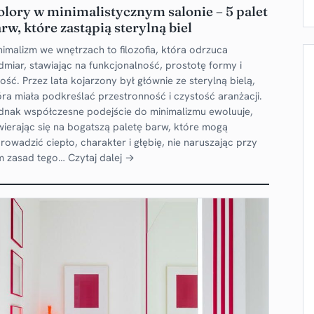
lory w minimalistycznym salonie – 5 palet
rw, które zastąpią sterylną biel
nimalizm we wnętrzach to filozofia, która odrzuca
dmiar, stawiając na funkcjonalność, prostotę formy i
kość. Przez lata kojarzony był głównie ze sterylną bielą,
óra miała podkreślać przestronność i czystość aranżacji.
dnak współczesne podejście do minimalizmu ewoluuje,
wierając się na bogatszą paletę barw, które mogą
rowadzić ciepło, charakter i głębię, nie naruszając przy
m zasad tego…
Czytaj dalej →