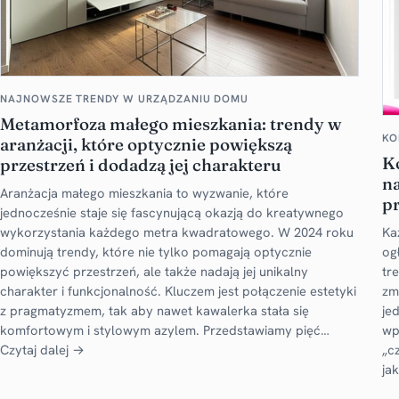
NAJNOWSZE TRENDY W URZĄDZANIU DOMU
Metamorfoza małego mieszkania: trendy w
KO
aranżacji, które optycznie powiększą
K
przestrzeń i dodadzą jej charakteru
na
Aranżacja małego mieszkania to wyzwanie, które
pr
jednocześnie staje się fascynującą okazją do kreatywnego
Ka
wykorzystania każdego metra kwadratowego. W 2024 roku
og
dominują trendy, które nie tylko pomagają optycznie
tr
powiększyć przestrzeń, ale także nadają jej unikalny
zm
charakter i funkcjonalność. Kluczem jest połączenie estetyki
je
z pragmatyzmem, tak aby nawet kawalerka stała się
wp
komfortowym i stylowym azylem. Przedstawiamy pięć…
„c
Czytaj dalej →
ja