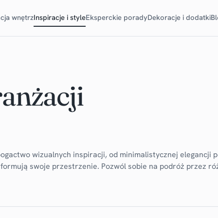
cja wnętrz
Inspiracje i style
Eksperckie porady
Dekoracje i dodatki
B
ranżacji
ogactwo wizualnych inspiracji, od minimalistycznej elegancji 
ansformują swoje przestrzenie. Pozwól sobie na podróż przez r