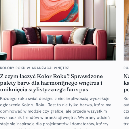
KOLORY ROKU W ARANŻACJI WNĘTRZ
RU
Z czym łączyć Kolor Roku? Sprawdzone
Na
palety barw dla harmonijnego wnętrza i
ka
uniknięcia stylistycznego faux pas
p
Każdego roku świat designu z niecierpliwością wyczekuje
Ku
ogłoszenia Koloru Roku. Jest to nie tylko barwa, która ma
au
dominować w modzie czy grafice, ale przede wszystkim
cz
wyznacznik trendów w aranżacji wnętrz. Wybrany odcień
ni
staje się inspiracją dla projektantów i domatorów, którzy
tr