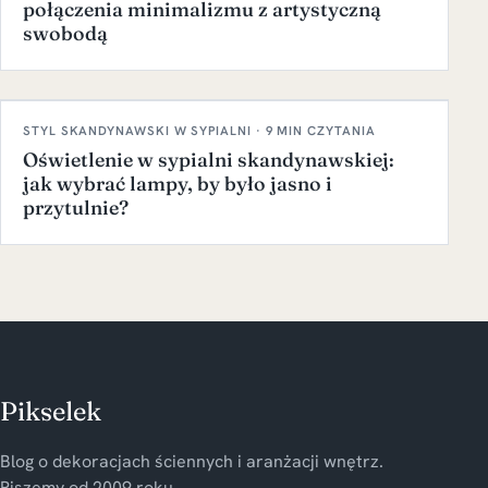
połączenia minimalizmu z artystyczną
swobodą
STYL SKANDYNAWSKI W SYPIALNI · 9 MIN CZYTANIA
Oświetlenie w sypialni skandynawskiej:
jak wybrać lampy, by było jasno i
przytulnie?
Pikselek
Blog o dekoracjach ściennych i aranżacji wnętrz.
Piszemy od 2009 roku.