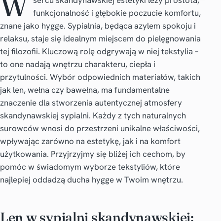
W
sercu skandynawskiej estetyki leży prostota,
funkcjonalność i głębokie poczucie komfortu,
znane jako hygge. Sypialnia, będąca azylem spokoju i
relaksu, staje się idealnym miejscem do pielęgnowania
tej filozofii. Kluczową rolę odgrywają w niej tekstylia –
to one nadają wnętrzu charakteru, ciepła i
przytulności. Wybór odpowiednich materiałów, takich
jak len, wełna czy bawełna, ma fundamentalne
znaczenie dla stworzenia autentycznej atmosfery
skandynawskiej sypialni. Każdy z tych naturalnych
surowców wnosi do przestrzeni unikalne właściwości,
wpływając zarówno na estetykę, jak i na komfort
użytkowania. Przyjrzyjmy się bliżej ich cechom, by
pomóc w świadomym wyborze tekstyliów, które
najlepiej oddadzą ducha hygge w Twoim wnętrzu.
Len w sypialni skandynawskiej: