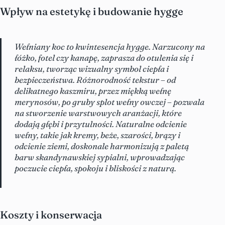
Wpływ na estetykę i budowanie hygge
Wełniany koc to kwintesencja hygge. Narzucony na
łóżko, fotel czy kanapę, zaprasza do otulenia się i
relaksu, tworząc wizualny symbol ciepła i
bezpieczeństwa. Różnorodność tekstur – od
delikatnego kaszmiru, przez miękką wełnę
merynosów, po gruby splot wełny owczej – pozwala
na stworzenie warstwowych aranżacji, które
dodają głębi i przytulności. Naturalne odcienie
wełny, takie jak kremy, beże, szarości, brązy i
odcienie ziemi, doskonale harmonizują z paletą
barw skandynawskiej sypialni, wprowadzając
poczucie ciepła, spokoju i bliskości z naturą.
Koszty i konserwacja