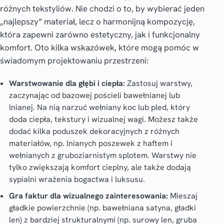
różnych tekstyliów. Nie chodzi o to, by wybierać jeden
„najlepszy” materiał, lecz o harmonijną kompozycję,
która zapewni zarówno estetyczny, jak i funkcjonalny
komfort. Oto kilka wskazówek, które mogą pomóc w
świadomym projektowaniu przestrzeni:
Warstwowanie dla głębi i ciepła:
Zastosuj warstwy,
zaczynając od bazowej pościeli bawełnianej lub
lnianej. Na nią narzuć wełniany koc lub pled, który
doda ciepła, tekstury i wizualnej wagi. Możesz także
dodać kilka poduszek dekoracyjnych z różnych
materiałów, np. lnianych poszewek z haftem i
wełnianych z gruboziarnistym splotem. Warstwy nie
tylko zwiększają komfort cieplny, ale także dodają
sypialni wrażenia bogactwa i luksusu.
Gra faktur dla wizualnego zainteresowania:
Mieszaj
gładkie powierzchnie (np. bawełniana satyna, gładki
len) z bardziej strukturalnymi (np. surowy len, gruba