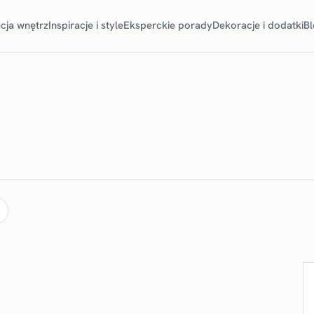
cja wnętrz
Inspiracje i style
Eksperckie porady
Dekoracje i dodatki
B