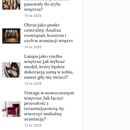
pasowały do stylu
wnętrza?
15 lis 2025
Obraz jako punkt
centralny: Analiza
rozwiązań, kosztów i
cech w aranżacji wnętrz
14 lis 2025
Lampa jako rzeźba
wnętrza: jak wybrać
model, który będzie
dekoracją samą w sobie,
nawet gdy nie świeci?
13 lis 2025
Vintage w nowoczesnym
wnętrzu: Jak łączyć
przeszłość z
teraźniejszością, by
stworzyć unikalną
aranżację?
13 lis 2025