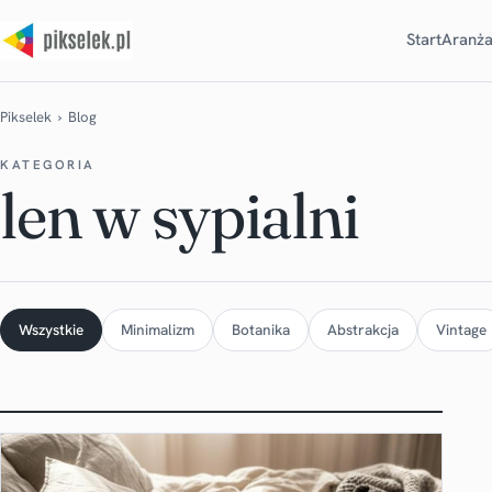
Start
Aranża
Pikselek
› Blog
KATEGORIA
len w sypialni
Wszystkie
Minimalizm
Botanika
Abstrakcja
Vintage