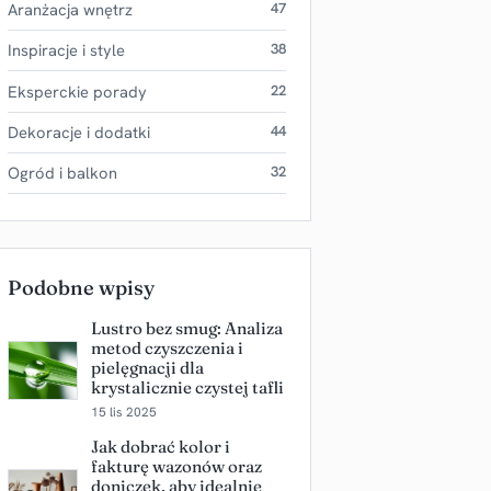
Aranżacja wnętrz
47
Inspiracje i style
38
Eksperckie porady
22
Dekoracje i dodatki
44
Ogród i balkon
32
Podobne wpisy
Lustro bez smug: Analiza
metod czyszczenia i
pielęgnacji dla
krystalicznie czystej tafli
15 lis 2025
Jak dobrać kolor i
fakturę wazonów oraz
doniczek, aby idealnie