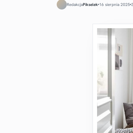
Redakcja
Pikselek
16 sierpnia 2025
3