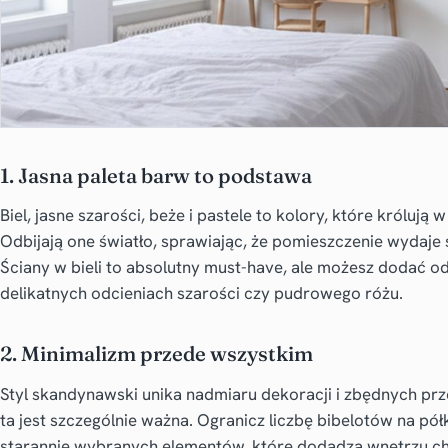
1. Jasna paleta barw to podstawa
Biel, jasne szarości, beże i pastele to kolory, które króluj
Odbijają one światło, sprawiając, że pomieszczenie wydaje si
Ściany w bieli to absolutny must-have, ale możesz dodać od
delikatnych odcieniach szarości czy pudrowego różu.
2. Minimalizm przede wszystkim
Styl skandynawski unika nadmiaru dekoracji i zbędnych pr
ta jest szczególnie ważna. Ogranicz liczbę bibelotów na pó
starannie wybranych elementów, które dodadzą wnętrzu cha