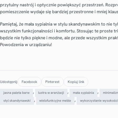
przytulny nastrój i optycznie powiększyć przestrzeń. Rozpr
pomieszczenie wydaje się bardziej przestronne i mniej klau
Pamiętaj, że mała sypialnia w stylu skandynawskim to nie ty
wszystkim funkcjonalności i komfortu. Stosując te proste t
będzie nie tylko piękne i modne, ale przede wszystkim prakt
Powodzenia w urządzaniu!
Udostępnij:
Facebook
Pinterest
Kopiuj link
, 
, 
, 
jasna paleta barw
lustra w aranżacji
mała sypialnia
minimaliz
, 
, 
styl skandynawski
wielofunkcyjne meble
wykorzystanie wysokości