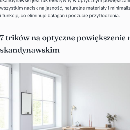
skandynawski jest tak efektywny w optycznym powiększani
wszystkim nacisk na jasność, naturalne materiały i minima
i funkcję, co eliminuje bałagan i poczucie przytłoczenia.
7 trików na optyczne powiększenie m
skandynawskim