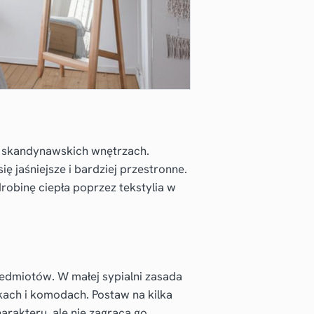
ą w skandynawskich wnętrzach.
ę jaśniejsze i bardziej przestronne.
robinę ciepła poprzez tekstylia w
zedmiotów. W małej sypialni zasada
łkach i komodach. Postaw na kilka
rakteru, ale nie zagracą go.