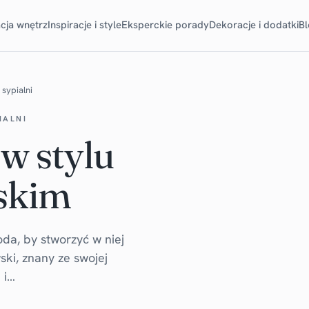
cja wnętrz
Inspiracje i style
Eksperckie porady
Dekoracje i dodatki
B
sypialni
IALNI
 w stylu
skim
oda, by stworzyć w niej
ki, znany ze swojej
 i…