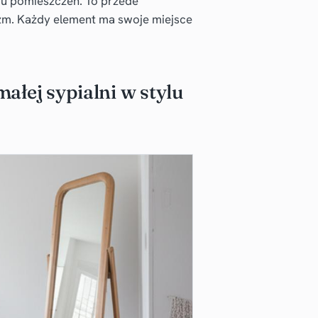
u pomieszczeń. To przede
lizm. Każdy element ma swoje miejsce
ałej sypialni w stylu