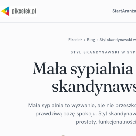
Start
Aranża
Pikselek
›
Blog
›
Styl skandynawski w 
STYL SKANDYNAWSKI W SYP
Mała sypialnia
skandynaw
Mała sypialnia to wyzwanie, ale nie przeszk
prawdziwą oazę spokoju. Styl skandynaws
prostoty, funkcjonalności