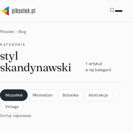
Szukaj
Pikselek
› Blog
KATEGORIA
styl
skandynawski
1 artykuł
w tej kategorii
Wszystkie
Minimalizm
Botanika
Abstrakcja
Vintage
Sortuj: najnowsze