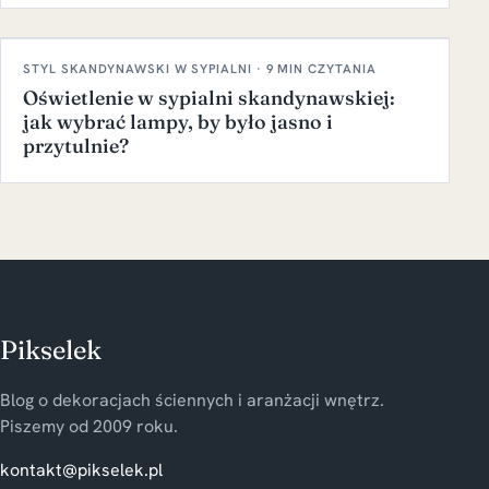
STYL SKANDYNAWSKI W SYPIALNI · 9 MIN CZYTANIA
Oświetlenie w sypialni skandynawskiej:
jak wybrać lampy, by było jasno i
przytulnie?
Pikselek
Blog o dekoracjach ściennych i aranżacji wnętrz.
Piszemy od 2009 roku.
kontakt@pikselek.pl