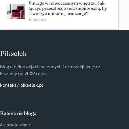
Vintage w nowoczesnym wnętrzu: Jak
łączyć przeszłość z teraźniejszością, by
stworzyć unikalną aranżację?
13 lis 2025
Pikselek
Blog o dekoracjach ściennych i aranżacji wnętrz.
Piszemy od 2009 roku.
kontakt@pikselek.pl
Kategorie bloga
Aranżacja wnętrz