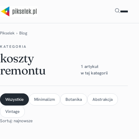
Szukaj
Pikselek
› Blog
KATEGORIA
koszty
remontu
1 artykuł
w tej kategorii
Wszystkie
Minimalizm
Botanika
Abstrakcja
Vintage
Sortuj: najnowsze