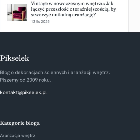
Vintage w nowoczesnym wnętrzu: Jak
łączyć przeszłość z teraźniejszością, by
stworzyć unikalną aranżację?
13 lis 2025
Pikselek
Blog o dekoracjach ściennych i aranżacji wnętrz.
Piszemy od 2009 roku.
kontakt@pikselek.pl
Kategorie bloga
Aranżacja wnętrz