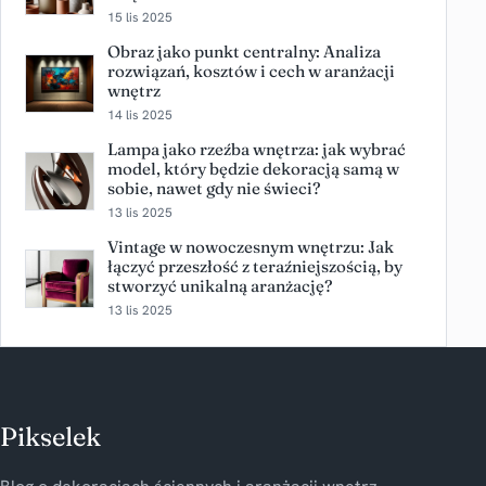
15 lis 2025
Obraz jako punkt centralny: Analiza
rozwiązań, kosztów i cech w aranżacji
wnętrz
14 lis 2025
Lampa jako rzeźba wnętrza: jak wybrać
model, który będzie dekoracją samą w
sobie, nawet gdy nie świeci?
13 lis 2025
Vintage w nowoczesnym wnętrzu: Jak
łączyć przeszłość z teraźniejszością, by
stworzyć unikalną aranżację?
13 lis 2025
Pikselek