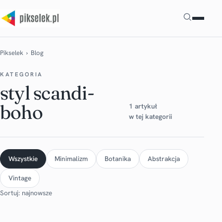
Szukaj
Pikselek
› Blog
KATEGORIA
styl scandi-
boho
1 artykuł
w tej kategorii
Wszystkie
Minimalizm
Botanika
Abstrakcja
Vintage
Sortuj: najnowsze